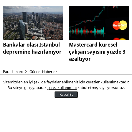
getirisi ne kadar oldu?
Bankalar olası İstanbul
Mastercard küresel
depremine hazırlanıyor
çalışan sayısını yüzde 3
azaltıyor
Para Limanı
Güncel Haberler
Sitemizden en iyi şekilde faydalanabilmeniz için çerezler kullanılmaktadır.
Bloomberg yazdı: Bankalar
Bu siteye giriş yaparak
çerez kullanımını
kabul etmiş sayılıyorsunuz.
olası İstanbul depremine
Kabul Et
hazırlanıyor
Bilim insanları İstanbul’un yeni bir
depremle sarsılabileceğini söylerken