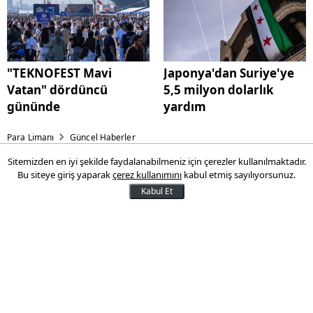
"TEKNOFEST Mavi
Japonya'dan Suriye'ye
Vatan" dördüncü
5,5 milyon dolarlık
gününde
yardım
Para Limanı
Güncel Haberler
Sitemizden en iyi şekilde faydalanabilmeniz için çerezler kullanılmaktadır.
THY için geri sayım başladı
Bu siteye giriş yaparak
çerez kullanımını
kabul etmiş sayılıyorsunuz.
Kabul Et
Türk Hava Yolları A.O. (THYAO), 2025 yılı
kârından dağıtacağı ikinci taksit temettü
için tarih ve tutarı duyurdu. Şirketin
açıklamasına göre ödemeler 2 Eylül 2025
Salı günü gerçekleştirilecek.