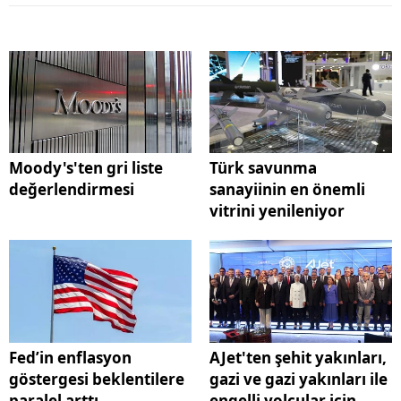
Moody's'ten gri liste
Türk savunma
değerlendirmesi
sanayiinin en önemli
vitrini yenileniyor
Fed’in enflasyon
AJet'ten şehit yakınları,
göstergesi beklentilere
gazi ve gazi yakınları ile
paralel arttı
engelli yolcular için