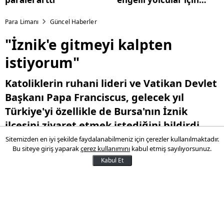
indirimli bilet
Para Limanı
Güncel Haberler
"İznik'e gitmeyi kalpten
istiyorum"
Katoliklerin ruhani lideri ve Vatikan Devlet
Başkanı Papa Franciscus, gelecek yıl
Türkiye'yi özellikle de Bursa'nın İznik
ilçesini ziyaret etmek istediğini bildirdi.
Sitemizden en iyi şekilde faydalanabilmeniz için çerezler kullanılmaktadır.
Bu siteye giriş yaparak
çerez kullanımını
kabul etmiş sayılıyorsunuz.
29 Haziran 2024 10:23
Kabul Et