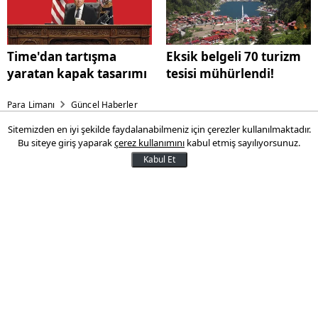
Time'dan tartışma
Eksik belgeli 70 turizm
yaratan kapak tasarımı
tesisi mühürlendi!
Para Limanı
Güncel Haberler
Sitemizden en iyi şekilde faydalanabilmeniz için çerezler kullanılmaktadır.
İstanbul'da 60 milyon TL'lik
Bu siteye giriş yaparak
çerez kullanımını
kabul etmiş sayılıyorsunuz.
vurgun!
Kabul Et
İstanbul'da gümrükten uygun fiyata
otomobil getireceğini söyleyerek 9 kişiyi
dolandıran 10 kişilik örgüt yakalandı. 60
milyon TL'lik vurgun yapan kişilerin
evinde, çok miktarda para ve altın ziynet
eşyası bulundu.