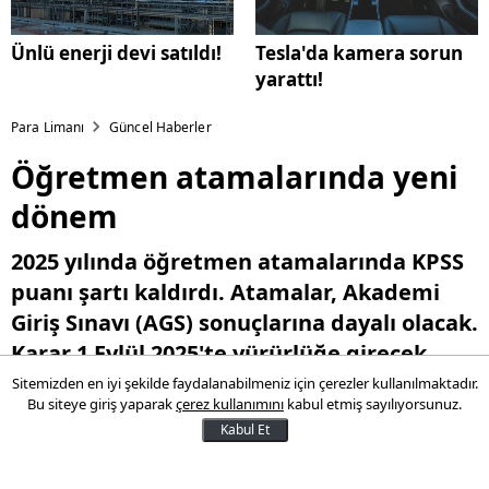
Ünlü enerji devi satıldı!
Tesla'da kamera sorun
yarattı!
Para Limanı
Güncel Haberler
Öğretmen atamalarında yeni
dönem
2025 yılında öğretmen atamalarında KPSS
puanı şartı kaldırdı. Atamalar, Akademi
Giriş Sınavı (AGS) sonuçlarına dayalı olacak.
Karar 1 Eylül 2025'te yürürlüğe girecek.
Sitemizden en iyi şekilde faydalanabilmeniz için çerezler kullanılmaktadır.
Bu siteye giriş yaparak
çerez kullanımını
kabul etmiş sayılıyorsunuz.
11 Ocak 2025 13:15
Kabul Et