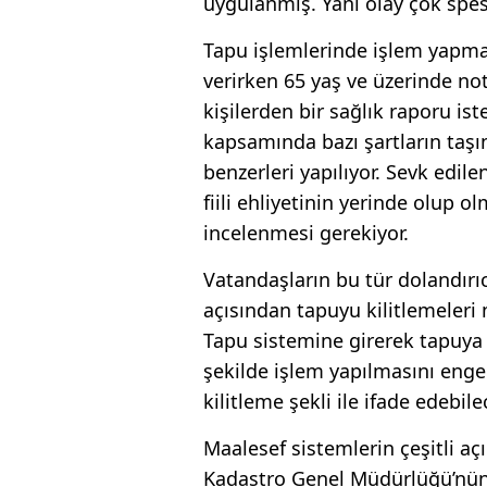
uygulanmış. Yani olay çok spes
Tapu işlemlerinde işlem yapmak 
verirken 65 yaş ve üzerinde no
kişilerden bir sağlık raporu is
kapsamında bazı şartların taşın
benzerleri yapılıyor. Sevk edil
fiili ehliyetinin yerinde olup o
incelenmesi gerekiyor.
Vatandaşların bu tür dolandırıc
açısından tapuyu kilitlemeleri
Tapu sistemine girerek tapuya 
şekilde işlem yapılmasını enge
kilitleme şekli ile ifade edebil
Maalesef sistemlerin çeşitli açı
Kadastro Genel Müdürlüğü’nün ç