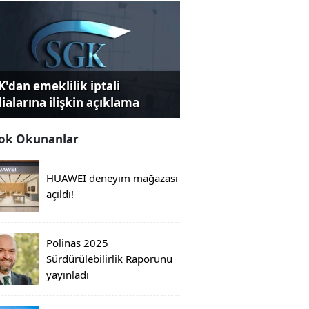
K'dan emeklilik iptali
dialarına ilişkin açıklama
ok Okunanlar
HUAWEI deneyim mağazası
açıldı!
Polinas 2025
Sürdürülebilirlik Raporunu
yayınladı