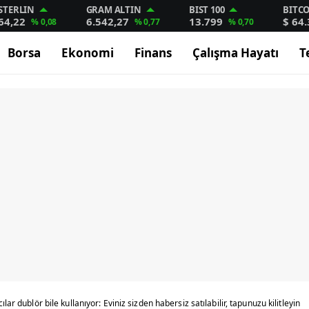
STERLIN
GRAM ALTIN
BIST 100
BITC
64,22
6.542,27
13.799
$ 64
% 0,08
% 0,77
% 0,70
Borsa
Ekonomi
Finans
Çalışma Hayatı
T
ılar dublör bile kullanıyor: Eviniz sizden habersiz satılabilir, tapunuzu kilitleyin