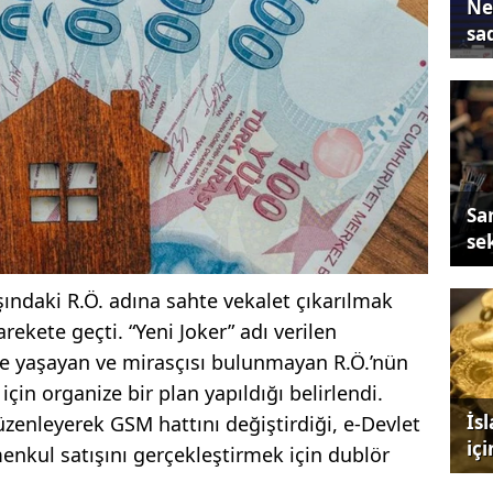
Ne
sa
Sa
se
şındaki R.Ö. adına sahte vekalet çıkarılmak
arekete geçti. “Yeni Joker” adı verilen
e yaşayan ve mirasçısı bulunmayan R.Ö.’nün
çin organize bir plan yapıldığı belirlendi.
İs
üzenleyerek GSM hattını değiştirdiği, e-Devlet
iç
imenkul satışını gerçekleştirmek için dublör