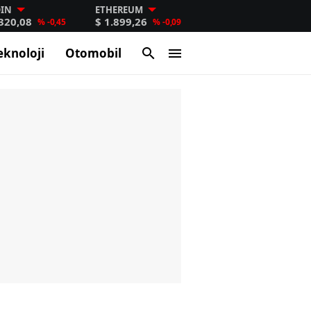
OIN
ETHEREUM
.320,08
$ 1.899,26
% -0,45
% -0,09
eknoloji
Otomobil