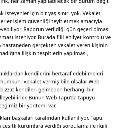
ifik, her zaman yapılabilecek bir durum değil.
isteyenler için bir yaş sınırı yok. Vekalet
terler işlem güvenliği teyit etmek amacıyla
teyebiliyor. Raporun verildiği gün geçeri olması
ması isteniyor. Burada fiili ehliyet kontrolü ve
en hastaneden gerçekten vekalet veren kişinin
lmadığına ilişkin tespitlerin yapılması,
ılıklardan kendilerini bertaraf edebilmeleri
 mümkün. Vekalet vermiş bile olsalar Web
bizzat kendileri gelmeden herhangi bir
lleyebilirler. Bunun Web Tapu’da tapuyu
eceğimiz bir yöntemi var.
kları başkaları tarafından kullanılıyor. Tapu,
eşitli kurumlara verdiği sorgulama ile ilgili