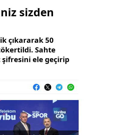
iniz sizden
lik çıkararak 50
ökertildi. Sahte
ifresini ele geçirip