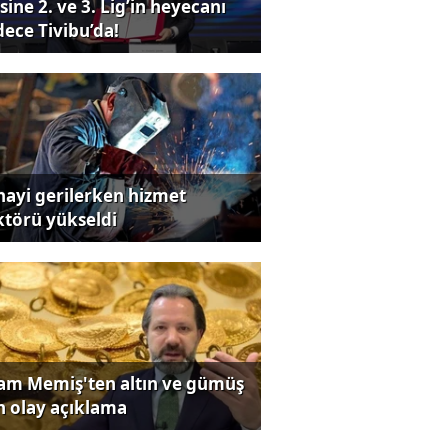
sine 2. ve 3. Lig’in heyecanı
dece Tivibu’da!
nayi gerilerken hizmet
ktörü yükseldi
lam Memiş'ten altın ve gümüş
in olay açıklama