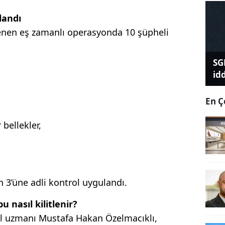
landı
lenen eş zamanlı operasyonda 10 şüpheli
SG
id
En Ç
 bellekler,
n 3’üne adli kontrol uygulandı.
 nasıl kilitlenir?
l uzmanı Mustafa Hakan Özelmacıklı,