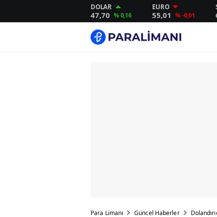
DOLAR
EURO
47,70
55,01
% 0,16
% -0,01
Para Limanı
Güncel Haberler
Dolandırıc