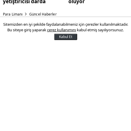
yetiştiricisi darda
oluyor
Para Limanı
Güncel Haberler
Sitemizden en iyi şekilde faydalanabilmeniz için çerezler kullanılmaktadır.
3 Bölgede 168 ton rezerv
Bu siteye giriş yaparak
çerez kullanımını
kabul etmiş sayılıyorsunuz.
bulundu!
Kabul Et
Dünyada altın en kıymetli yatırım aracı
olarak öne çıkıyor. Altın madenleri ise tüm
ülkelerde dikkatleri üstüne çekiyor. Çin'de
3 bölgede 168 ton altın rezervi keşfedildi.
21 Ocak 2025 10:32