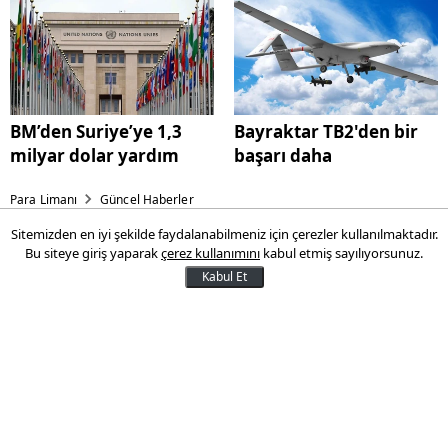
BM’den Suriye’ye 1,3
Bayraktar TB2'den bir
milyar dolar yardım
başarı daha
Para Limanı
Güncel Haberler
Sitemizden en iyi şekilde faydalanabilmeniz için çerezler kullanılmaktadır.
Otellerde kameradan sonra
Bu siteye giriş yaparak
çerez kullanımını
kabul etmiş sayılıyorsunuz.
yeni tehlike
Kabul Et
Düğün sonrası eşiyle balayına çıkan bir
adam, otel odasının banyosunda bulunan
su deposu yüzünden hayatının kabusunu
yaşadı...