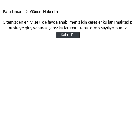
Para Limanı
Güncel Haberler
Sitemizden en iyi şekilde faydalanabilmeniz için çerezler kullanılmaktadır.
Konut kredisinde ilk faiz
Bu siteye giriş yaparak
çerez kullanımını
kabul etmiş sayılıyorsunuz.
indirimi geldi
Kabul Et
Merkez Bankası'nın faiz indirimiyle birlikte
bankalar konut kredilerinde faiz
indirimlerine başladı.
29 Temmuz 2025 16:29