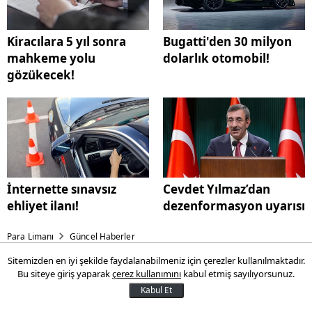
Kiracılara 5 yıl sonra
Bugatti'den 30 milyon
mahkeme yolu
dolarlık otomobil!
gözükecek!
İnternette sınavsız
Cevdet Yılmaz’dan
ehliyet ilanı!
dezenformasyon uyarısı
Para Limanı
Güncel Haberler
Sitemizden en iyi şekilde faydalanabilmeniz için çerezler kullanılmaktadır.
Bulgar gümrüğüne 166 bin
Bu siteye giriş yaparak
çerez kullanımını
kabul etmiş sayılıyorsunuz.
euro kaptırdı
Kabul Et