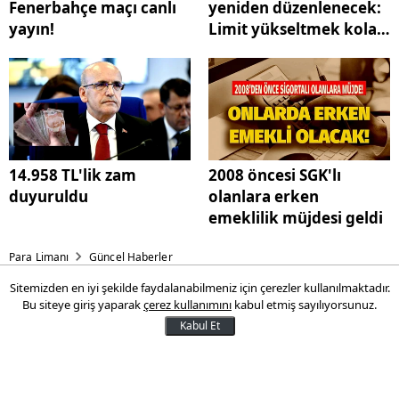
Fenerbahçe maçı canlı
yeniden düzenlenecek:
yayın!
Limit yükseltmek kolay
olmayacak!
14.958 TL'lik zam
2008 öncesi SGK'lı
duyuruldu
olanlara erken
emeklilik müjdesi geldi
Para Limanı
Güncel Haberler
Sitemizden en iyi şekilde faydalanabilmeniz için çerezler kullanılmaktadır.
Yenidoğan çetesi Türkiye'yi
Bu siteye giriş yaparak
çerez kullanımını
kabul etmiş sayılıyorsunuz.
sarstı! İnanılmaz itiraf!
Kabul Et
Bebekler bu yüzden ölüme
terk edildi