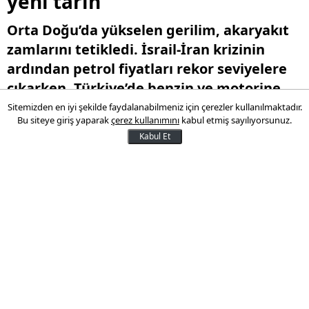
yeni tarih
Orta Doğu’da yükselen gerilim, akaryakıt
zamlarını tetikledi. İsrail-İran krizinin
ardından petrol fiyatları rekor seviyelere
çıkarken, Türkiye’de benzin ve motorine
peş peşe zam geldi. Yeni zamların da yolda
Sitemizden en iyi şekilde faydalanabilmeniz için çerezler kullanılmaktadır.
Bu siteye giriş yaparak
çerez kullanımını
kabul etmiş sayılıyorsunuz.
olduğu belirtilirken 3 gün sonra yeni bir
Kabul Et
zammın geleceği ortaya çıktı.
14 Haziran 2025 16:40