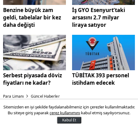
Benzine büyük zam
İş GYO Esenyurt’taki
geldi, tabelalar bir kez
arsasını 2.7 milyar
daha değişti
liraya satıyor
Serbest piyasada döviz
TÜBİTAK 393 personel
fiyatları ne kadar?
istihdam edecek
Para Limanı
Güncel Haberler
Sitemizden en iyi şekilde faydalanabilmeniz için çerezler kullanılmaktadır.
Negatif hava dağıldı: Bitcoin
Bu siteye giriş yaparak
çerez kullanımını
kabul etmiş sayılıyorsunuz.
64 bin doların üzerine
Kabul Et
çıkmaya çalışıyor