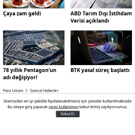
Çaya zam geldi
ABD Tarım Dışı İstihdam
Verisi açıklandı
78 yıllık Pentagon'un
BTK yasal süreç başlattı
adı değişiyor!
Para Limanı
Güncel Haberler
Sitemizden en iyi şekilde faydalanabilmeniz için çerezler kullanılmaktadır.
Özel okul zammında sil
Bu siteye giriş yaparak
çerez kullanımını
kabul etmiş sayılıyorsunuz.
baştan!
Kabul Et
Özel okul ücret artışlarında hesaplama