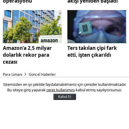
operasyonu
akışı yeniden başladı
Amazon’a 2,5 milyar
Ters takılan çipi fark
dolarlık rekor para
etti, işten çıkarıldı
cezası
Para Limanı
Güncel Haberler
Sitemizden en iyi şekilde faydalanabilmeniz için çerezler kullanılmaktadır.
Erken emeklilik için tarih
Bu siteye giriş yaparak
çerez kullanımını
kabul etmiş sayılıyorsunuz.
verildi
Kabul Et
Ev kadınlarına verilen erken emeklilik
vaadi için çalışmalar hız kazanıyor. 2027
yılının son çeyreğinde tamamlanması