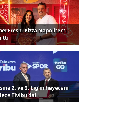
perFresh, Pizza Napoliten'i
ıttı
sine 2. ve 3. Lig’in heyecanı
dece Tivibu’da!