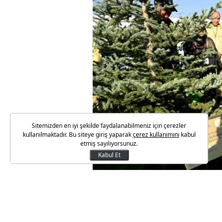
Sitemizden en iyi şekilde faydalanabilmeniz için çerezler
kullanılmaktadır. Bu siteye giriş yaparak
çerez kullanımını
kabul
etmiş sayılıyorsunuz.
Kabul Et
Bakanlıktan yapılan açıklama
Erdoğan'ın aldığı kararla ilk o
Ağaçlandırma Günü'nün bu yıl 7'