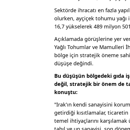
Sektörde ihracatı en fazla yap
olurken, ayçiçek tohumu yağı 
16,7 yükselerek 489 milyon 501 
Açıklamada görüşlerine yer v
Yağlı Tohumlar ve Mamulleri İhr
bölge için stratejik öneme sah
düşüşe değindi.
Bu düşüşün bölgedeki gıda iş
değil, stratejik bir önem de t
konuştu:
"Irak'ın kendi sanayisini koru
getirdiği kısıtlamalar, ticareti
temel ihtiyaçlarını karşılamak 
tahıl ve un sanayisi, son dönem