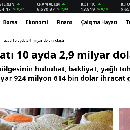
STERLIN
GRAM ALTIN
BIST 100
BITC
64,47
6.680,37
13.819
$ 65
% 0,47
% 2,89
% 0,14
Borsa
Ekonomi
Finans
Çalışma Hayatı
T
hracatı 10 ayda 2,9 milyar dolara ulaştı
tı 10 ayda 2,9 milyar dol
lgesinin hububat, bakliyat, yağlı t
yar 924 milyon 614 bin dolar ihracat g