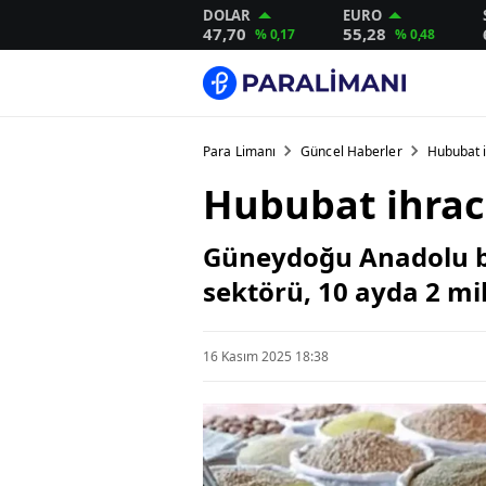
DOLAR
EURO
47,70
55,28
% 0,17
% 0,48
Para Limanı
Güncel Haberler
Hububat i
Hububat ihraca
Güneydoğu Anadolu bö
sektörü, 10 ayda 2 mil
16 Kasım 2025 18:38