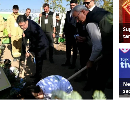
Su
tan
Ne
sa
ya göre, Cumhurbaşkanı Recep Tayyip
larak 2019'da kutlanan 11 Kasım Milli
ncisi gerçekleştirildi.