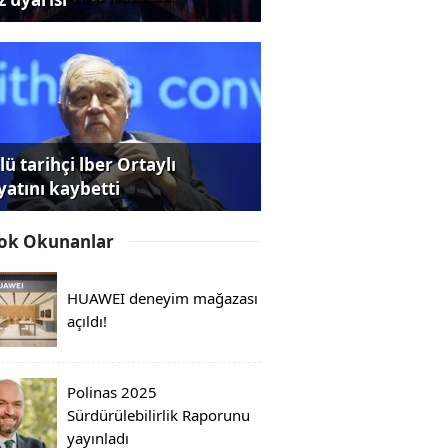
ü tarihçi lber Ortaylı
yatını kaybetti
ok Okunanlar
HUAWEI deneyim mağazası
açıldı!
Polinas 2025
Sürdürülebilirlik Raporunu
yayınladı