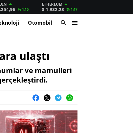
OIN
ETHEREUM
.254,96
$ 1.932,23
% 1,15
% 1,47
eknoloji
Otomobil
ara ulaştı
ohumlar ve mamulleri
erçekleştirdi.