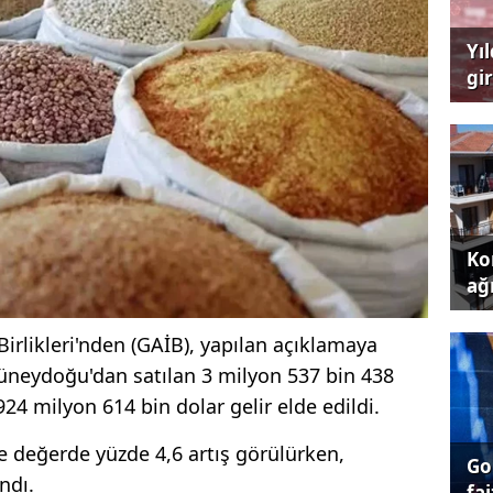
Yı
gi
çağ
Kon
ağı
rlikleri'nden (GAİB), yapılan açıklamaya
neydoğu'dan satılan 3 milyon 537 bin 438
924 milyon 614 bin dolar gelir elde edildi.
 değerde yüzde 4,6 artış görülürken,
Go
ndı.
fai