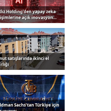
ldız Holding’den yapay zeka
rişimlerine açık inovasyon
rısı
ut satışlarında ikinci el
rlığı
ldman Sachs'tan Türkiye için
z uyarısı