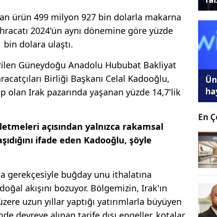
ılan ürün 499 milyon 927 bin dolarla makarna
ihracatı 2024'ün aynı dönemine göre yüzde
bin dolara ulaştı.
erilen Güneydoğu Anadolu Hububat Bakliyat
acatçıları Birliği Başkanı Celal Kadooğlu,
Ünl
ha
ip olan Irak pazarında yaşanan yüzde 14,7'lik
En Ç
letmeleri açısından yalnızca rakamsal
aşıdığını ifade eden Kadooğlu, şöyle
ma gerekçesiyle buğday unu ithalatına
n doğal akışını bozuyor. Bölgemizin, Irak'ın
üzere uzun yıllar yaptığı yatırımlarla büyüyen
de devreye alınan tarife dışı engeller, kotalar