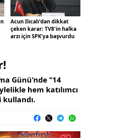
on
Acun Ilıcalı'dan dikkat
çeken karar: TV8'in halka
arzı için SPK’ya başvurdu
r!
rma Günü'nde "14
ylelikle hem katılımcı
 kullandı.