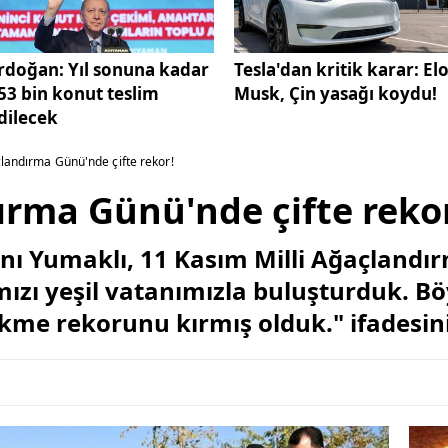
rdoğan: Yıl sonuna kadar
Tesla'dan kritik karar: El
53 bin konut teslim
Musk, Çin yasağı koydu!
dilecek
çlandırma Günü'nde çifte rekor!
ırma Günü'nde çifte reko
ı Yumaklı, 11 Kasım Milli Ağaçlandı
mızı yeşil vatanımızla buluşturduk. Bö
ikme rekorunu kırmış olduk." ifadesini