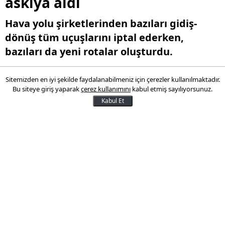
askıya aldı
Hava yolu şirketlerinden bazıları gidiş-
dönüş tüm uçuşlarını iptal ederken,
bazıları da yeni rotalar oluşturdu.
Sitemizden en iyi şekilde faydalanabilmeniz için çerezler kullanılmaktadır.
14 Ağustos 2024 13:11
Bu siteye giriş yaparak
çerez kullanımını
kabul etmiş sayılıyorsunuz.
Kabul Et