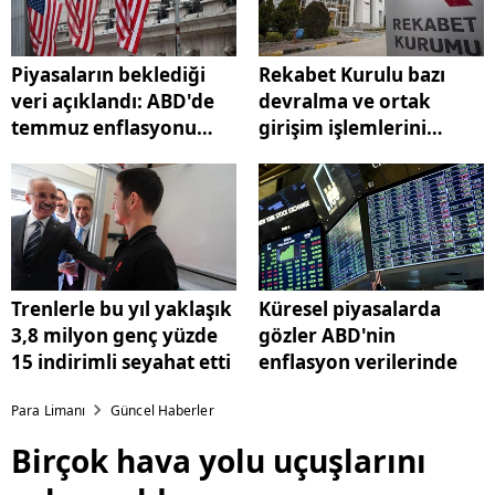
Piyasaların beklediği
Rekabet Kurulu bazı
veri açıklandı: ABD'de
devralma ve ortak
temmuz enflasyonu
girişim işlemlerini
belli oldu
karara bağladı
Trenlerle bu yıl yaklaşık
Küresel piyasalarda
3,8 milyon genç yüzde
gözler ABD'nin
15 indirimli seyahat etti
enflasyon verilerinde
Para Limanı
Güncel Haberler
Birçok hava yolu uçuşlarını