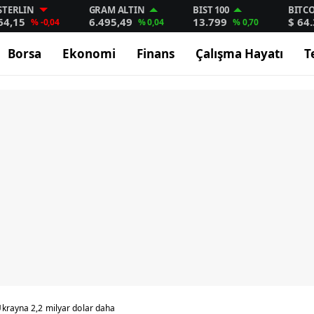
STERLIN
GRAM ALTIN
BIST 100
BITC
64,15
6.495,49
13.799
$ 64
% -0,04
% 0,04
% 0,70
Borsa
Ekonomi
Finans
Çalışma Hayatı
T
krayna 2,2 milyar dolar daha