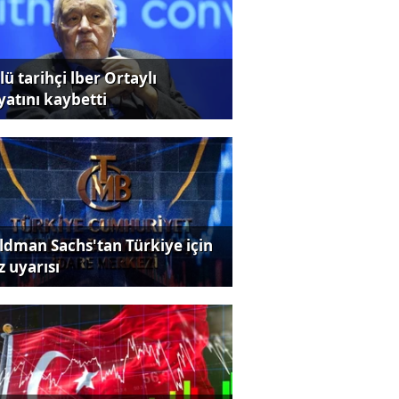
ü tarihçi lber Ortaylı
yatını kaybetti
ldman Sachs'tan Türkiye için
z uyarısı