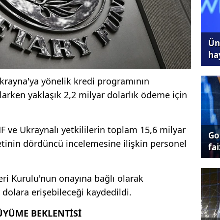
Ünl
ha
Ukrayna'ya yönelik kredi programının
rken yaklaşık 2,2 milyar dolarlık ödeme için
 ve Ukraynalı yetkililerin toplam 15,6 milyar
Go
ketinin dördüncü incelemesine ilişkin personel
fai
eri Kurulu'nun onayına bağlı olarak
 dolara erişebileceği kaydedildi.
YÜME BEKLENTİSİ