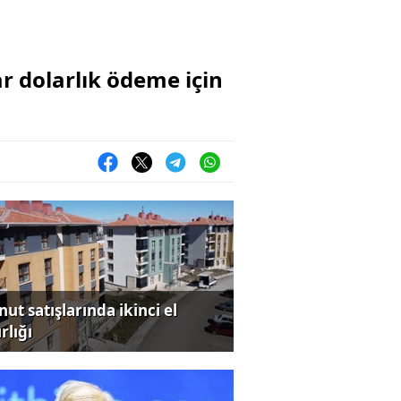
r dolarlık ödeme için
ut satışlarında ikinci el
rlığı