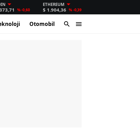
OIN
ETHEREUM
.373,71
$ 1.904,36
% -0,60
% -0,39
eknoloji
Otomobil