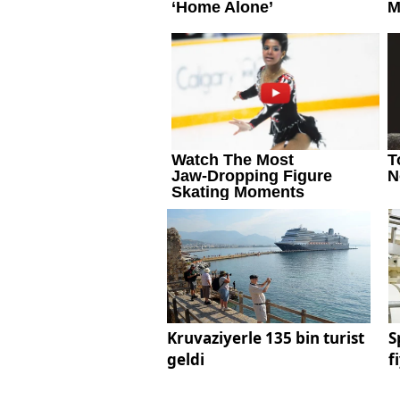
Kruvaziyerle 135 bin turist
S
geldi
f