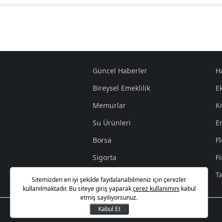
Güncel Haberler
H
Bireysel Emeklilik
E
Memurlar
K
Su Ürünleri
E
Borsa
Fl
Sigorta
F
İşçi
T
Sitemizden en iyi şekilde faydalanabilmeniz için çerezler
kullanılmaktadır. Bu siteye giriş yaparak
çerez kullanımını
kabul
etmiş sayılıyorsunuz.
Kabul Et