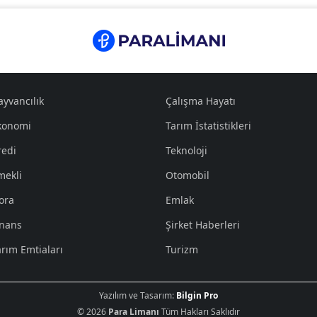
ayvancılık
Çalışma Hayatı
konomi
Tarım İstatistikleri
redi
Teknoloji
mekli
Otomobil
ora
Emlak
inans
Şirket Haberleri
arım Emtiaları
Turizm
Yazılım ve Tasarım:
Bilgin Pro
© 2026
Para Limanı
Tüm Hakları Saklıdır