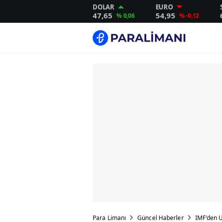
DOLAR
EURO
47,65
54,95
% 0,06
% -0,12
Para Limanı
Güncel Haberler
IMF'den U