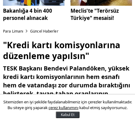
Bakanlığa 4 bin 400
Meclis'te "Terörsüz
personel alınacak
Türkiye" mesaisi!
Para Limanı
Güncel Haberler
"Kredi kartı komisyonlarına
düzenleme yapılsın"
TESK Başkanı Bendevi Palandöken, yüksek
kredi kartı komisyonlarının hem esnafı
hem de vatandaşı zor durumda bıraktığını
belirterek, tavan-taban oranlarının
belirlenmesi ve Hazine ile bankaların ortak
Sitemizden en iyi şekilde faydalanabilmeniz için çerezler kullanılmaktadır.
Bu siteye giriş yaparak
çerez kullanımını
kabul etmiş sayılıyorsunuz.
düzenleme yapması çağrısında bulundu.
Kabul Et
09 Ağustos 2025 15:40