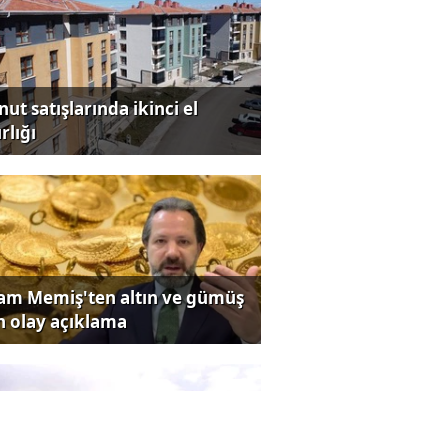
ut satışlarında ikinci el
rlığı
lam Memiş'ten altın ve gümüş
in olay açıklama