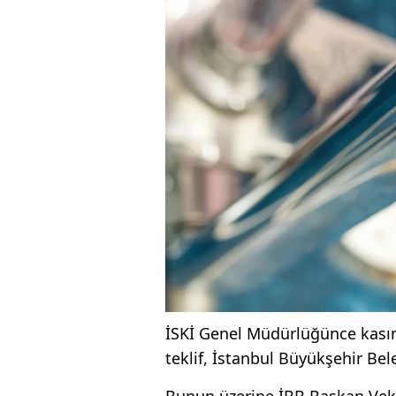
İSKİ Genel Müdürlüğünce kasım
teklif, İstanbul Büyükşehir Bel
Bunun üzerine İBB Başkan Vekil