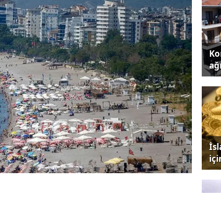
Kon
ağı
İs
iç
lya, 2025 yılı ekim ayında geçen yılın aynı
2 milyon 216 bin 554 yabancı ziyaretçi