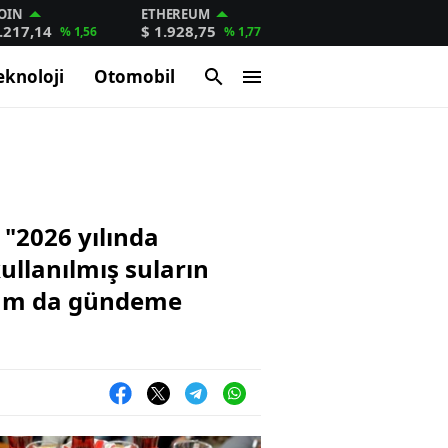
OIN
ETHEREUM
.217,14
$ 1.928,75
% 1,56
% 1,77
eknoloji
Otomobil
 "2026 yılında
kullanılmış suların
 zam da gündeme