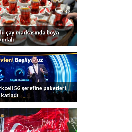
lü çay markasında boya
andalı
rkcell 5G şerefine paketleri
 katladı