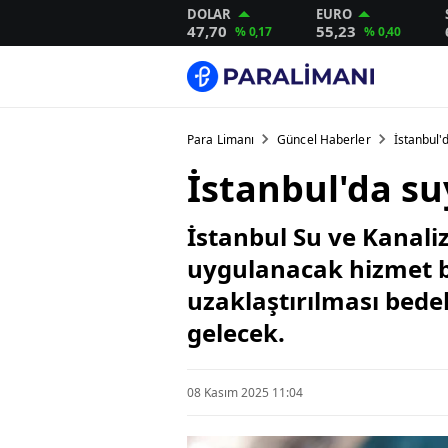
DOLAR
EURO
47,70
55,23
% 0,17
% 0,40
Para Limanı
Güncel Haberler
İstanbul'
İstanbul'da s
İstanbul Su ve Kanali
uygulanacak hizmet bede
uzaklaştırılması bede
gelecek.
08 Kasım 2025 11:04