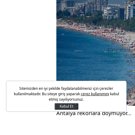
Sitemizden en iyi şekilde faydalanabilmeniz için çerezler
kullanılmaktadır. Bu siteye giriş yaparak
çerez kullanımını
kabul
etmiş sayılıyorsunuz.
Kabul Et
Antalya rekorlara doymuyor...
Akdeniz’in turizm başkenti Anta
dönemine göre yüzde 8 artışla 