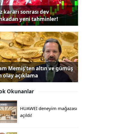
iz kararı sonrası dev
nkadan yeni tahminler!
lam Memiş'ten altın ve gümüş
in olay açıklama
ok Okunanlar
HUAWEI deneyim mağazası
açıldı!