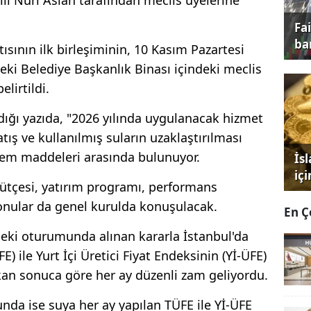
Fa
ba
tısının ilk birleşiminin, 10 Kasım Pazartesi
eki Belediye Başkanlık Binası içindeki meclis
lirtildi.
ığı yazıda, "2026 yılında uygulanacak hizmet
 satış ve kullanılmış suların uzaklaştırılması
ündem maddeleri arasında bulunuyor.
İs
iç
 bütçesi, yatırım programı, performans
konular da genel kurulda konuşulacak.
En Ç
deki oturumunda alınan kararla İstanbul'da
E) ile Yurt İçi Üretici Fiyat Endeksinin (Yİ-ÜFE)
kan sonuca göre her ay düzenli zam geliyordu.
nda ise suya her ay yapılan TÜFE ile Yİ-ÜFE