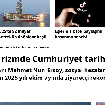
025’te 92 milyar
Eşlerin TikTok paylaşımı
etreküp doğalgaz keşfi!
boşanma sebebi
an turizmde Cumhuriyet tarihi rekoru
urizmde Cumhuriyet tarih
anı Mehmet Nuri Ersoy, sosyal hesabı
n 2025 yılı ekim ayında ziyaretçi reko