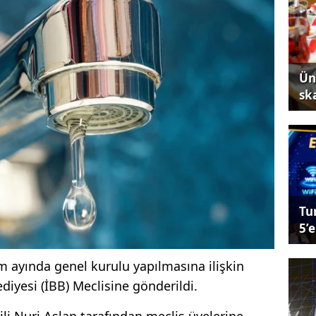
Ün
sk
Tu
5’e
 ayında genel kurulu yapılmasına ilişkin
ediyesi (İBB) Meclisine gönderildi.
i Nuri Aslan tarafından meclis üyelerine