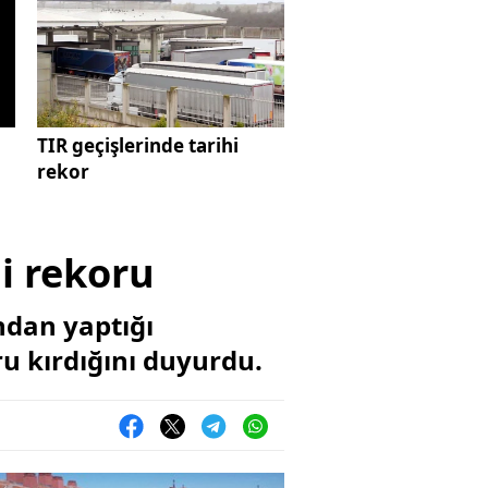
TIR geçişlerinde tarihi
rekor
i rekoru
ndan yaptığı
ru kırdığını duyurdu.