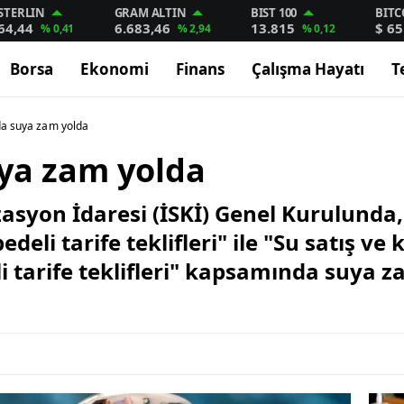
STERLIN
GRAM ALTIN
BIST 100
BITC
64,44
6.683,46
13.815
$ 65
% 0,41
% 2,94
% 0,12
Borsa
Ekonomi
Finans
Çalışma Hayatı
T
da suya zam yolda
uya zam yolda
zasyon İdaresi (İSKİ) Genel Kurulunda,
li tarife teklifleri" ile "Su satış ve 
li tarife teklifleri" kapsamında suya