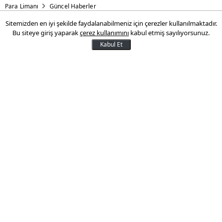
Para Limanı
Güncel Haberler
Sitemizden en iyi şekilde faydalanabilmeniz için çerezler kullanılmaktadır.
Rekabet Kurulu'ndan
Bu siteye giriş yaparak
çerez kullanımını
kabul etmiş sayılıyorsunuz.
Maçkolik'e ceza
Kabul Et
Rekabet Kurulu, online spor içeriği
sağlayan Maçkolik'e, rekabet kurallarını
ihlal ettiği gerekçesiyle toplamda yaklaşık
13 milyon TL idari para cezası verdi.
05 Mart 2025 12:48