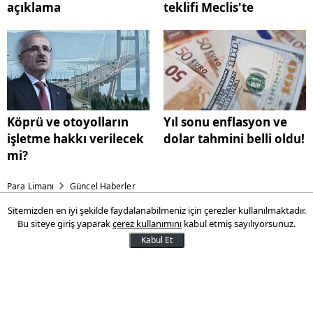
açıklama
teklifi Meclis'te
Köprü ve otoyolların
Yıl sonu enflasyon ve
işletme hakkı verilecek
dolar tahmini belli oldu!
mi?
Para Limanı
Güncel Haberler
Sitemizden en iyi şekilde faydalanabilmeniz için çerezler kullanılmaktadır.
SGK'dan emeklilik iptali
Bu siteye giriş yaparak
çerez kullanımını
kabul etmiş sayılıyorsunuz.
iddialarına ilişkin açıklama
Kabul Et
Sosyal Güvenlik Kurumu (SGK), bazı basın
organlarında yer alan "Son 5 yılda 650 bin
kişinin emekliliği iptal edildi" iddiasının