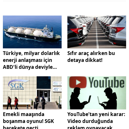
Türkiye, milyar dolarlık
Sıfır araç alırken bu
enerji anlaşması için
detaya dikkat!
ABD'li dünya deviyle
masaya oturdu
Emekli maaşında
YouTube’tan yeni karar:
boşanma oyunu! SGK
Video durduğunda
harekete geçti
reklam oynayacak