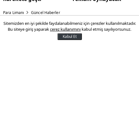
Para Limanı
Güncel Haberler
Sitemizden en iyi şekilde faydalanabilmeniz için çerezler kullanılmaktadır.
Emekli maaşında boşanma
Bu siteye giriş yaparak
çerez kullanımını
kabul etmiş sayılıyorsunuz.
oyunu! SGK harekete geçti
Kabul Et
SGK, emekli aylığı almak için boşananlara
karşı harekete geçti. 81 ilden binlerce
ihbar alan SGK denetimlere başladı. 2
binden fazla kişi tespit edildi, bu kişilerin
aylıkları kesildi.
28 Nisan 2024 22:50
Son Güncelleme:
28 Nisan 2024 22:52