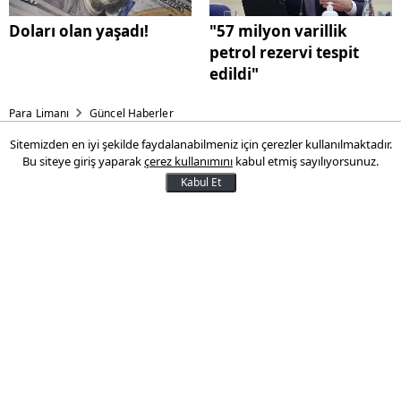
Doları olan yaşadı!
"57 milyon varillik
petrol rezervi tespit
edildi"
Para Limanı
Güncel Haberler
Sitemizden en iyi şekilde faydalanabilmeniz için çerezler kullanılmaktadır.
16 yaşından küçük çocuklara
Bu siteye giriş yaparak
çerez kullanımını
kabul etmiş sayılıyorsunuz.
YouTube yasağı
Kabul Et
Avustralya, dünyada bir ilk olan gençlere
yönelik sosyal medya yasağını YouTube’u
da kapsayacak şekilde genişletti. 16 yaş
altındaki çocuklar artık platformda hesap
açamayacak.
30 Temmuz 2025 17:00