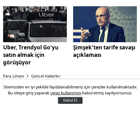
Uber, Trendyol Go'yu
Şimşek'ten tarife savaşı
satın almak için
açıklaması
görüşüyor
Para Limanı
Güncel Haberler
Sitemizden en iyi şekilde faydalanabilmeniz için çerezler kullanılmaktadır.
Uber, Trendyol Go'yu satın
Bu siteye giriş yaparak
çerez kullanımını
kabul etmiş sayılıyorsunuz.
almak için görüşüyor
Kabul Et
ABD merkezli ulaşım ve teslimat devi
Uber’in, Türkiye’nin önde gelen yemek ve
market teslimat hizmetlerinden Trendyol