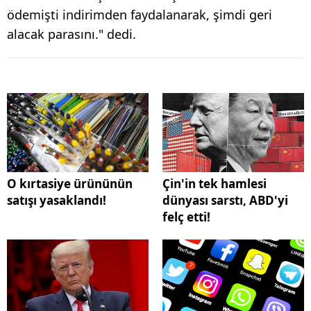
ödemişti indirimden faydalanarak, şimdi geri
alacak parasını." dedi.
O kırtasiye ürününün
Çin'in tek hamlesi
satışı yasaklandı!
dünyası sarstı, ABD'yi
felç etti!