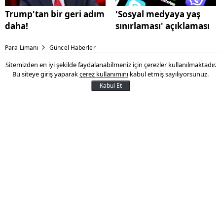
Trump'tan bir geri adım
'Sosyal medyaya yaş
daha!
sınırlaması' açıklaması
Para Limanı
Güncel Haberler
Sitemizden en iyi şekilde faydalanabilmeniz için çerezler kullanılmaktadır.
O kırtasiye ürününün satışı
Bu siteye giriş yaparak
çerez kullanımını
kabul etmiş sayılıyorsunuz.
yasaklandı!
Kabul Et
Ticaret Bakanlığı, çocuk sağlığına zararlı
olduğu belirlenen Çin menşeli “Popsicle
Highlighter” marka dondurma şeklindeki
fosforlu kalemlerin satışını yasakladı,
ürünün piyasadan toplatılmasına karar
verdi.
15 Nisan 2025 16:21