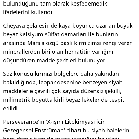
bulunduğunu tam olarak keşfedemedik"
ifadelerini kullandı.
Cheyava Şelalesi'nde kaya boyunca uzanan büyük
beyaz kalsiyum sülfat damarları ile bunların
arasında Mars'a özgü paslı kırmızımsı rengi veren
minerallerden biri olan hematitin varlığını
düşündüren madde şeritleri bulunuyor.
Söz konusu kırmızı bölgelere daha yakından
bakıldığında, leopar desenine benzeyen siyah
maddelerle çevrili çok sayıda düzensiz şekilli,
milimetrik boyutta kirli beyaz lekeler de tespit
edildi.
Perseverance'ın 'X-ışını Litokimyası için
Gezegensel Enstrüman' cihazı bu siyah halelerin
hem demir hem de fosfat içerdiğini belirledi.