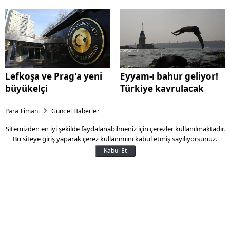
Lefkoşa ve Prag'a yeni
Eyyam-ı bahur geliyor!
büyükelçi
Türkiye kavrulacak
Para Limanı
Güncel Haberler
Sitemizden en iyi şekilde faydalanabilmeniz için çerezler kullanılmaktadır.
KKTC'de en zengin su kaynağı
Bu siteye giriş yaparak
çerez kullanımını
kabul etmiş sayılıyorsunuz.
keşfedildi
Kabul Et
Kuzey Kıbrıs Türk Cumhuriyeti Başbakan
Yardımcısı Fikri Ataoğlu, ülkenin
tarihindeki en zengin su kaynağının
keşfedildiğini duyurdu.