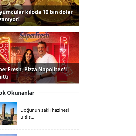
yumcular kiloda 10 bin dolar
zanıyor!
perFresh, Pizza Napoliten'i
ıttı
ok Okunanlar
Doğunun saklı hazinesi
Bitlis...