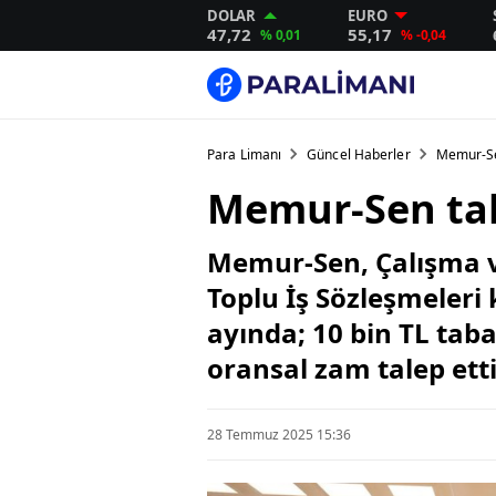
DOLAR
EURO
47,72
55,17
% 0,01
% -0,04
Para Limanı
Güncel Haberler
Memur-Sen
Memur-Sen tale
Memur-Sen, Çalışma v
Toplu İş Sözleşmeleri
ayında; 10 bin TL taba
oransal zam talep etti
28 Temmuz 2025 15:36