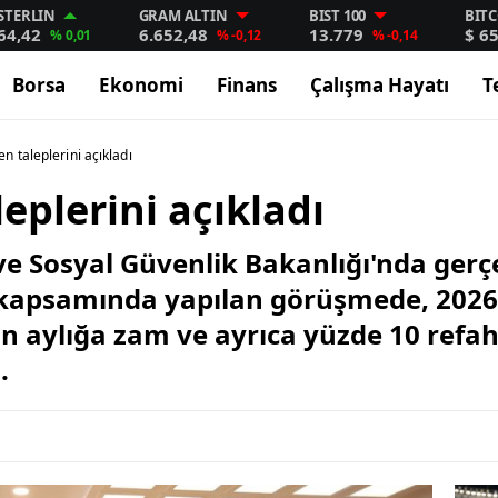
STERLIN
GRAM ALTIN
BIST 100
BIT
64,42
6.652,48
13.779
$ 6
% 0,01
% -0,12
% -0,14
Borsa
Ekonomi
Finans
Çalışma Hayatı
T
 taleplerini açıkladı
plerini açıkladı
e Sosyal Güvenlik Bakanlığı'nda gerç
 kapsamında yapılan görüşmede, 2026 y
n aylığa zam ve ayrıca yüzde 10 refah
.