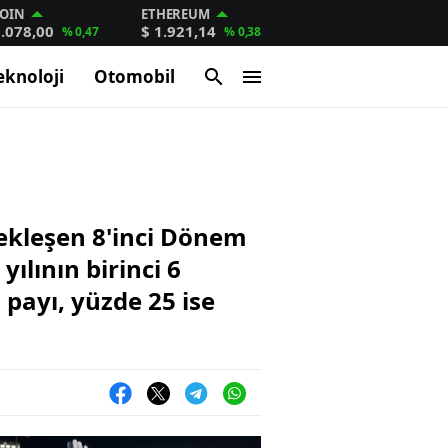
COIN
ETHEREUM
5.078,00
$ 1.921,14
% 0,47
% 0,38
eknoloji
Otomobil
ekleşen 8'inci Dönem
ılının birinci 6
 payı, yüzde 25 ise