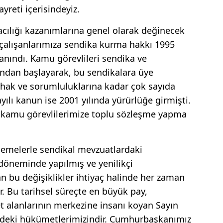
yreti içerisindeyiz.
acılığı kazanımlarına genel olarak değinecek
 çalışanlarımıza sendika kurma hakkı 1995
 tanındı. Kamu görevlileri sendika ve
ndan başlayarak, bu sendikalara üye
 hak ve sorumluluklarına kadar çok sayıda
ılı kanun ise 2001 yılında yürürlüğe girmişti.
de kamu görevlilerimize toplu sözleşme yapma
lemelerle sendikal mevzuatlardaki
 döneminde yapılmış ve yenilikçi
an bu değişiklikler ihtiyaç halinde her zaman
. Bu tarihsel süreçte en büyük pay,
et alanlarının merkezine insanı koyan Sayın
ndeki hükümetlerimizindir. Cumhurbaşkanımız