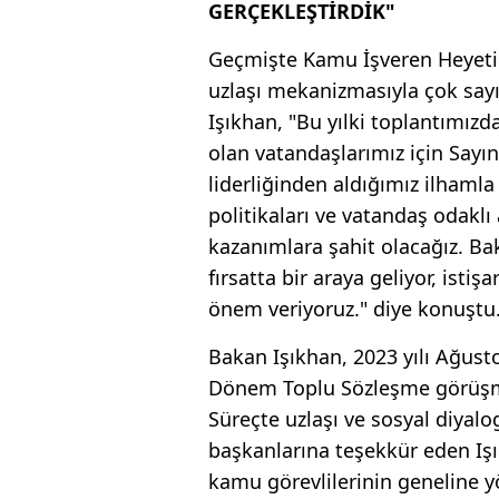
GERÇEKLEŞTİRDİK"
Geçmişte Kamu İşveren Heyeti 
uzlaşı mekanizmasıyla çok say
Işıkhan, "Bu yılki toplantımız
olan vatandaşlarımız için Say
liderliğinden aldığımız ilhamla
politikaları ve vatandaş odaklı 
kazanımlara şahit olacağız. Ba
fırsatta bir araya geliyor, isti
önem veriyoruz." diye konuştu
Bakan Işıkhan, 2023 yılı Ağusto
Dönem Toplu Sözleşme görüşmele
Süreçte uzlaşı ve sosyal diyalo
başkanlarına teşekkür eden Iş
kamu görevlilerinin geneline yö