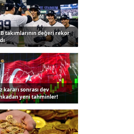
B takımlarının değeri rekor
dı
iz kararı sonrası dev
nkadan yeni tahminler!