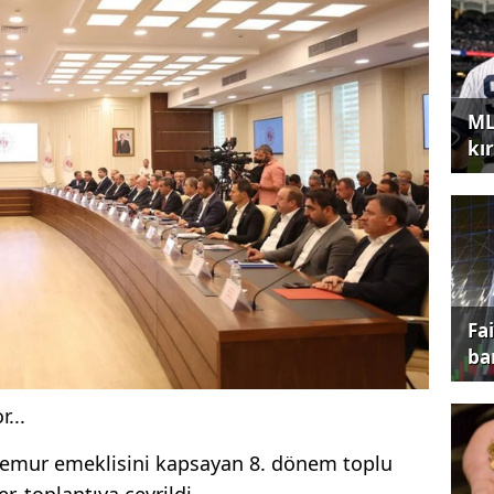
ML
kır
Fa
ba
...
memur emeklisini kapsayan 8. dönem toplu
, toplantıya çevrildi.