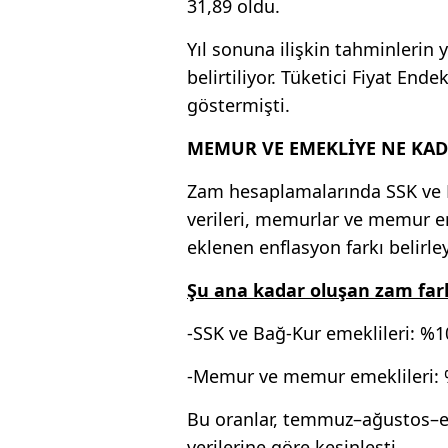
31,89 oldu.
Yıl sonuna ilişkin tahminlerin 
belirtiliyor. Tüketici Fiyat End
göstermişti.
MEMUR VE EMEKLİYE NE KAD
Zam hesaplamalarında SSK ve Ba
verileri, memurlar ve memur e
eklenen enflasyon farkı belirley
Şu ana kadar oluşan zam fark
-SSK ve Bağ-Kur emeklileri: %1
-Memur ve memur emeklileri:
Bu oranlar, temmuz–ağustos–ey
verilerine göre kesinleşti.