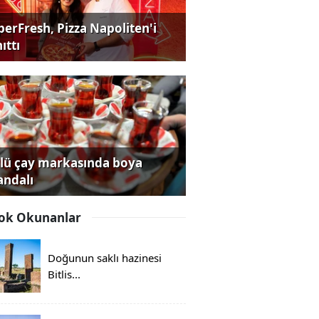
perFresh, Pizza Napoliten'i
ıttı
lü çay markasında boya
andalı
ok Okunanlar
Doğunun saklı hazinesi
Bitlis...