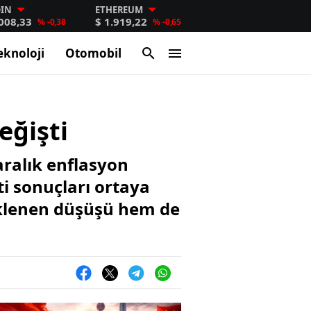
OIN
ETHEREUM
.008,33
$ 1.919,22
% -0,38
% -0,65
eknoloji
Otomobil
ğişti
aralık enflasyon
ti sonuçları ortaya
beklenen düşüşü hem de