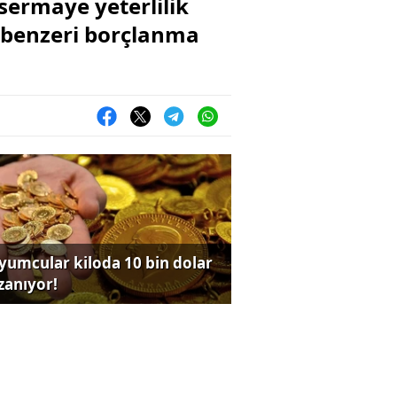
sermaye yeterlilik
e benzeri borçlanma
yumcular kiloda 10 bin dolar
zanıyor!