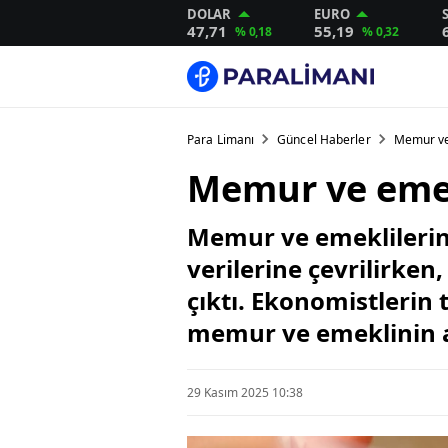
DOLAR
EURO
47,71
55,19
% 0,18
% 0,32
Para Limanı
Güncel Haberler
Memur ve
Memur ve emek
Memur ve emeklilerin 
verilerine çevrilirken
çıktı. Ekonomistlerin
memur ve emeklinin al
29 Kasım 2025 10:38