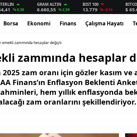
STERLIN
GRAM ALTIN
BIST 100
BITC
64,41
6.660,55
13.779
$ 65
% 0,38
% 2,59
% -0,14
Borsa
Ekonomi
Finans
Çalışma Hayatı
T
 emekli zammında hesaplar değişti
li zammında hesaplar de
2025 zam oranı için gözler kasım ve 
, AA Finans’ın Enflasyon Beklenti Anke
 tahminleri, hem yıllık enflasyonda 
acağı zam oranlarını şekillendiriyor.