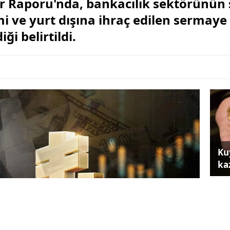
r Raporu'nda, bankacılık sektörünün 
mi ve yurt dışına ihraç edilen sermay
ği belirtildi.
Ku
ka