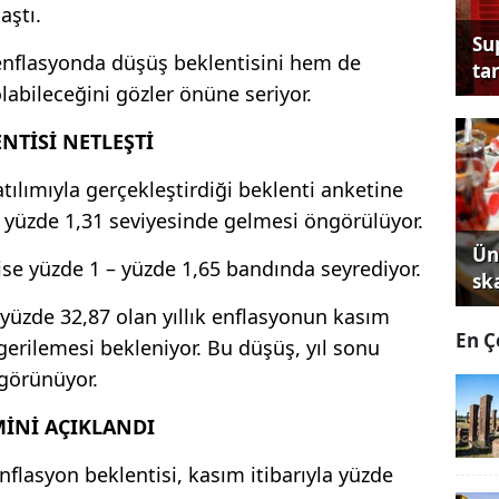
aştı.
Su
 enflasyonda düşüş beklentisini hem de
tan
labileceğini gözler önüne seriyor.
NTİSİ NETLEŞTİ
ılımıyla gerçekleştirdiği beklenti anketine
 yüzde 1,31 seviyesinde gelmesi öngörülüyor.
Ün
ise yüzde 1 – yüzde 1,65 bandında seyrediyor.
sk
yüzde 32,87 olan yıllık enflasyonun kasım
En Ç
gerilemesi bekleniyor. Bu düşüş, yıl sonu
 görünüyor.
İNİ AÇIKLANDI
flasyon beklentisi, kasım itibarıyla yüzde