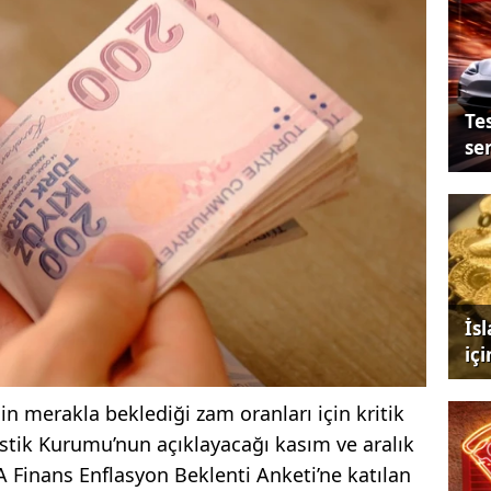
Tes
se
İs
iç
 merakla beklediği zam oranları için kritik
atistik Kurumu’nun açıklayacağı kasım ve aralık
AA Finans Enflasyon Beklenti Anketi’ne katılan