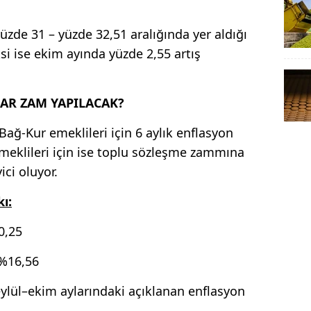
yüzde 31 – yüzde 32,51 aralığında yer aldığı
eksi ise ekim ayında yüzde 2,55 artış
AR ZAM YAPILACAK?
ğ-Kur emeklileri için 6 aylık enflasyon
meklileri için ise toplu sözleşme zammına
ici oluyor.
ı:
0,25
 %16,56
lül–ekim aylarındaki açıklanan enflasyon