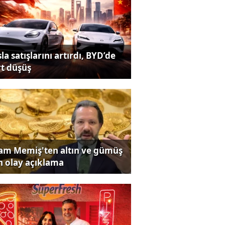
la satışlarını artırdı, BYD’de
rt düşüş
lam Memiş'ten altın ve gümüş
in olay açıklama