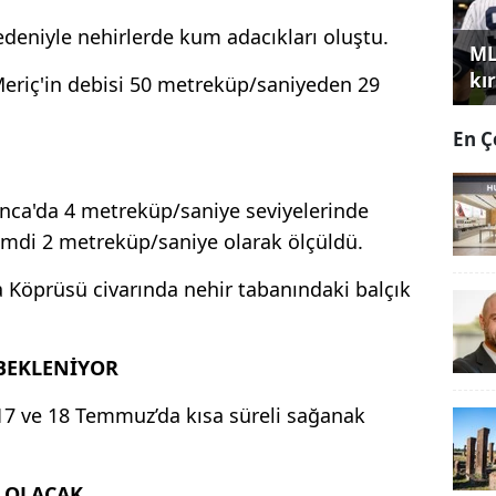
edeniyle nehirlerde kum adacıkları oluştu.
ML
kır
Meriç'in debisi 50 metreküp/saniyeden 29
En Ç
nca'da 4 metreküp/saniye seviyelerinde
imdi 2 metreküp/saniye olarak ölçüldü.
a Köprüsü civarında nehir tabanındaki balçık
BEKLENİYOR
17 ve 18 Temmuz’da kısa süreli sağanak
E OLACAK