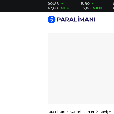
DOLAR
EURO
47,60
55,06
% 0,06
% 0,10
Para Limanı
Güncel Haberler
Meriç ve 