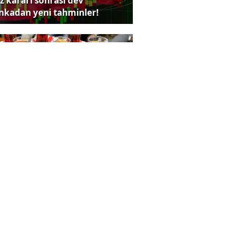
iz kararı sonrası dev
nkadan yeni tahminler!
lü çay markasında boya
andalı
lam Memiş'ten altın ve gümüş
in olay açıklama