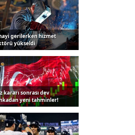
nayi gerilerken hizmet
ktörü yükseldi
iz kararı sonrası dev
nkadan yeni tahminler!