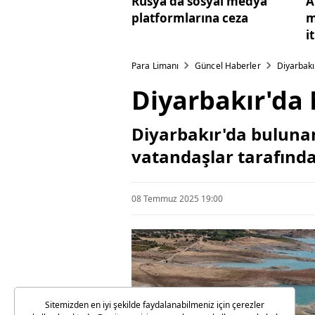
Rusya'da sosyal medya
A
platformlarına ceza
m
i
Para Limanı
Güncel Haberler
Diyarbakır
Diyarbakır'da M
Diyarbakır'da bulunan
vatandaşlar tarafından
08 Temmuz 2025 19:00
Sitemizden en iyi şekilde faydalanabilmeniz için çerezler