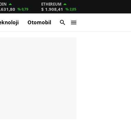
OIN
ETHEREUM
.631,80
$ 1.908,41
% 0,79
% 2,05
eknoloji
Otomobil