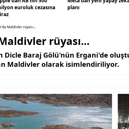
pple'dan AB'nin 500
Meta'dan yeni yapay zek
ilyon euroluk cezasına
planı
tiraz
'da Maldivler rüyası...
aldivler rüyası...
 Dicle Baraj Gölü'nün Ergani'de oluş
 Maldivler olarak isimlendiriliyor.