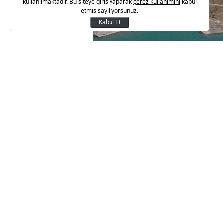
kullanılmaktadır. Bu siteye giriş yaparak
çerez kullanımını
kabul
etmiş sayılıyorsunuz.
Kabul Et
Vatandaşların Maldivler olarak
görüntüsü büyüledi...
Diyarbakır'da Ergani ilçesi, Yo
oluşturduğu adacıklar, Maldivler
MALDİVLER OLARAK İSİMLEN