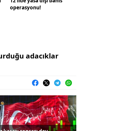
a
12 ilde yasa dışı bahis
operasyonu!
turduğu adacıklar