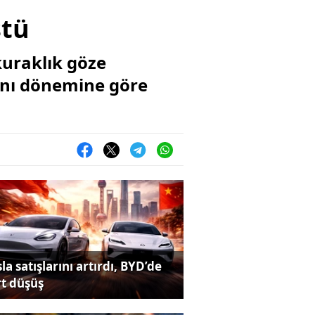
ştü
kuraklık göze
aynı dönemine göre
la satışlarını artırdı, BYD’de
rt düşüş