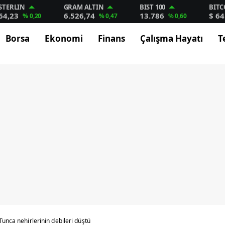
STERLIN
GRAM ALTIN
BIST 100
BITC
64,23
6.526,74
13.786
$ 64
% 0,20
% 0,47
% 0,60
Borsa
Ekonomi
Finans
Çalışma Hayatı
T
Tunca nehirlerinin debileri düştü