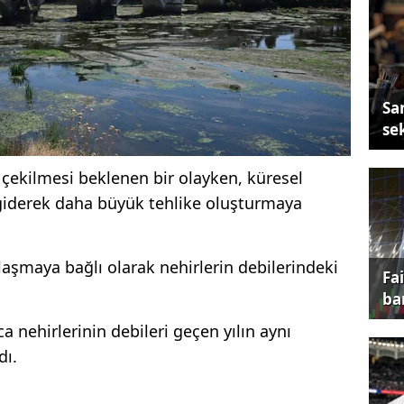
Sa
se
 çekilmesi beklenen bir olayken, küresel
n giderek daha büyük tehlike oluşturmaya
laşmaya bağlı olarak nehirlerin debilerindeki
Fa
ba
 nehirlerinin debileri geçen yılın aynı
dı.