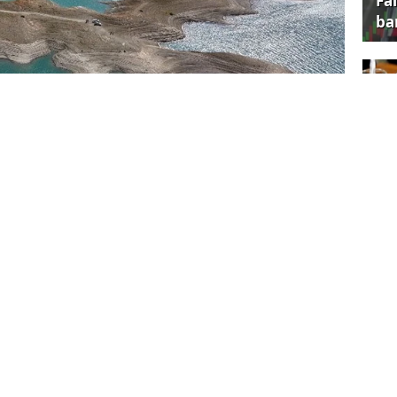
Fa
ba
Ün
sk
 isimlendirdiği Dicle Baraj Gölü'nün
ncalı Mahallesi'nde Dicle Baraj Gölü'nün
e benzerliği ile dikkat çekiyor.
İs
iç
DİRİLİYOR