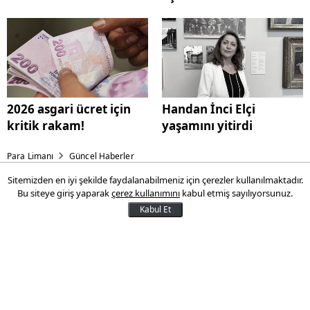
2026 asgari ücret için
Handan İnci Elçi
kritik rakam!
yaşamını yitirdi
Para Limanı
Güncel Haberler
Sitemizden en iyi şekilde faydalanabilmeniz için çerezler kullanılmaktadır.
5G ihalesinin kazananları belli
Bu siteye giriş yaparak
çerez kullanımını
kabul etmiş sayılıyorsunuz.
oldu!
Kabul Et
Türkiye'nin iletişim altyapısını
güçlendirecek ve hızlandıracak olan 5G
ihalesi başladı. İhaleye Turkcell, Türk
Telekom ve Vodafone katıldı. İhalede ilk iki