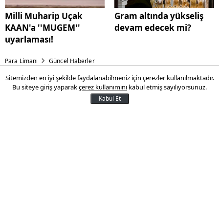
Milli Muharip Uçak
Gram altında yükseliş
KAAN'a ''MUGEM''
devam edecek mi?
uyarlaması!
Para Limanı
Güncel Haberler
Sitemizden en iyi şekilde faydalanabilmeniz için çerezler kullanılmaktadır.
Milli Muharip Uçak KAAN'a
Bu siteye giriş yaparak
çerez kullanımını
kabul etmiş sayılıyorsunuz.
''MUGEM'' uyarlaması!
Kabul Et
Milli Muharip Uçak KAAN'ın Milli Uçak
Gemisi'ne (MUGEM) programına başarılı
bir şekilde entegre edilmesinin Türkiye'nin
askeri havacılık gelişiminde önemli bir
dönüm noktası olacağı kaydedildi.
21 Şubat 2025 15:03