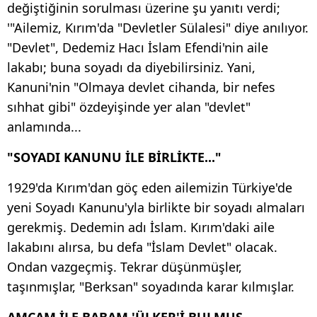
değiştiğinin sorulması üzerine şu yanıtı verdi;
'"Ailemiz, Kırım'da "Devletler Sülalesi" diye anılıyor.
"Devlet", Dedemiz Hacı İslam Efendi'nin aile
lakabı; buna soyadı da diyebilirsiniz. Yani,
Kanuni'nin "Olmaya devlet cihanda, bir nefes
sıhhat gibi" özdeyişinde yer alan "devlet"
anlamında...
"SOYADI KANUNU İLE BİRLİKTE..."
1929'da Kırım'dan göç eden ailemizin Türkiye'de
yeni Soyadı Kanunu'yla birlikte bir soyadı almaları
gerekmiş. Dedemin adı İslam. Kırım'daki aile
lakabını alırsa, bu defa "İslam Devlet" olacak.
Ondan vazgeçmiş. Tekrar düşünmüşler,
taşınmışlar, "Berksan" soyadında karar kılmışlar.
AMCAM İLE BABAM 'ÜLKER'İ BULMUŞ