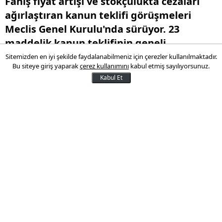
Fahiş fiyat artışı ve stokçulukta cezaları
ağırlaştıran kanun teklifi görüşmeleri
Meclis Genel Kurulu'nda sürüyor. 23
maddelik kanun teklifinin geneli
üzerindeki görüşmeler tamamlandı.
Sitemizden en iyi şekilde faydalanabilmeniz için çerezler kullanılmaktadır.
Bu siteye giriş yaparak
çerez kullanımını
kabul etmiş sayılıyorsunuz.
Maddeler üzerindeki görüşmeler bugün
Kabul Et
yapılacak.
15 Mayıs 2024 11:28