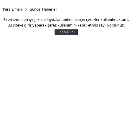
Para Limanı
Güncel Haberler
Sitemizden en iyi şekilde faydalanabilmeniz için çerezler kullanılmaktadır.
Mehmet Şimşek'ten asgari
Bu siteye giriş yaparak
çerez kullanımını
kabul etmiş sayılıyorsunuz.
ücret açıklaması
Kabul Et
Hazine ve Maliye Bakanı Mehmet Şimşek,
mevcut asgari ücret seviyesinin Romanya,
Bulgaristan, Meksika, Çin, Brezilya, Güney
Afrika, Endonezya, Rusya, Mısır ve
Hindistan gibi gelişmekte olan ülkelere
göre daha yüksek olduğunu belirtti.
28 Aralık 2024 16:00