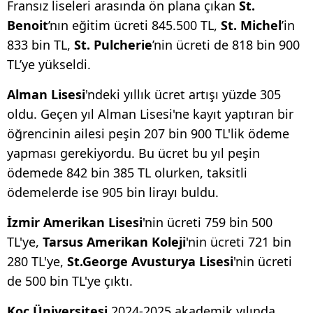
Fransız liseleri arasında ön plana çıkan
St.
Benoit
’nın eğitim ücreti 845.500 TL,
St. Michel
’in
833 bin TL,
St. Pulcherie
’nin ücreti de 818 bin 900
TL’ye yükseldi.
Alman Lisesi
'ndeki yıllık ücret artışı yüzde 305
oldu. Geçen yıl Alman Lisesi'ne kayıt yaptıran bir
öğrencinin ailesi peşin 207 bin 900 TL'lik ödeme
yapması gerekiyordu. Bu ücret bu yıl peşin
ödemede 842 bin 385 TL olurken, taksitli
ödemelerde ise 905 bin lirayı buldu.
İzmir Amerikan Lisesi
'nin ücreti 759 bin 500
TL'ye,
Tarsus Amerikan Koleji
'nin ücreti 721 bin
280 TL'ye,
St.George Avusturya Lisesi
'nin ücreti
de 500 bin TL'ye çıktı.
Koç Üniversitesi
2024-2025 akademik yılında