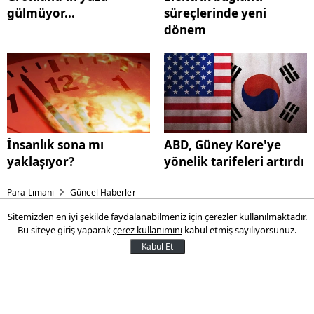
gülmüyor...
süreçlerinde yeni
dönem
İnsanlık sona mı
ABD, Güney Kore'ye
yaklaşıyor?
yönelik tarifeleri artırdı
Para Limanı
Güncel Haberler
Sitemizden en iyi şekilde faydalanabilmeniz için çerezler kullanılmaktadır.
Apple'dan iPhone'lara sürpriz
Bu siteye giriş yaparak
çerez kullanımını
kabul etmiş sayılıyorsunuz.
güncelleme
Kabul Et
Apple, yeni AirTag 2 desteği ve çeşitli hata
düzeltmelerini içeren iOS 26.2.1 sürümünü