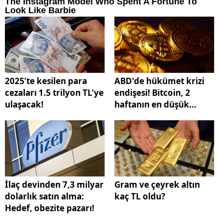
2025’te kesilen para
ABD'de hükümet krizi
cezaları 1.5 trilyon TL’ye
endişesi! Bitcoin, 2
ulaşacak!
haftanın en düşük
seviyesinde
İlaç devinden 7,3 milyar
Gram ve çeyrek altın
dolarlık satın alma:
kaç TL oldu?
Hedef, obezite pazarı!