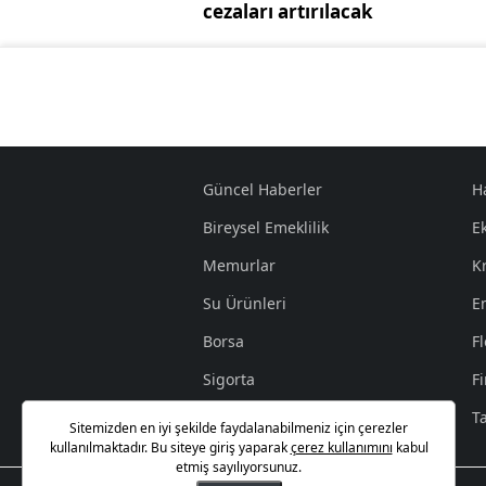
cezaları artırılacak
Güncel Haberler
H
Bireysel Emeklilik
E
Memurlar
K
Su Ürünleri
E
Borsa
Fl
Sigorta
F
İşçi
T
Sitemizden en iyi şekilde faydalanabilmeniz için çerezler
kullanılmaktadır. Bu siteye giriş yaparak
çerez kullanımını
kabul
etmiş sayılıyorsunuz.