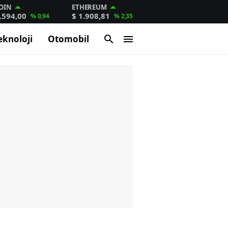
OIN
ETHEREUM
.594,00
$ 1.908,81
% 0,94
% 2,35
eknoloji
Otomobil