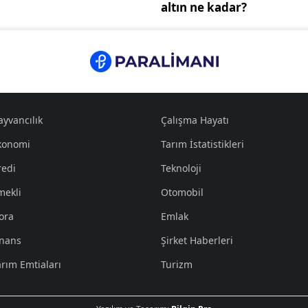
altın ne kadar?
ayvancılık
Çalışma Hayatı
konomi
Tarım İstatistikleri
redi
Teknoloji
mekli
Otomobil
ora
Emlak
inans
Şirket Haberleri
arım Emtiaları
Turizm