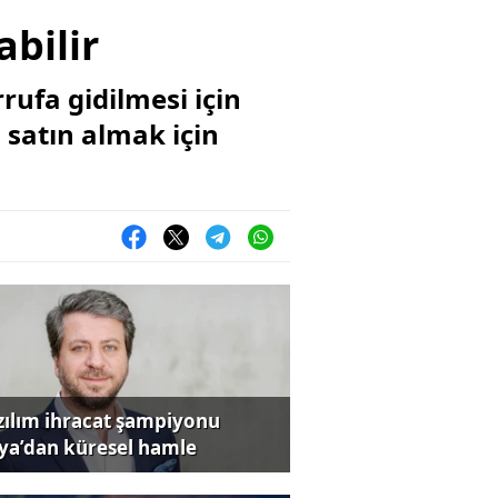
abilir
rufa gidilmesi için
i satın almak için
zılım ihracat şampiyonu
iya’dan küresel hamle