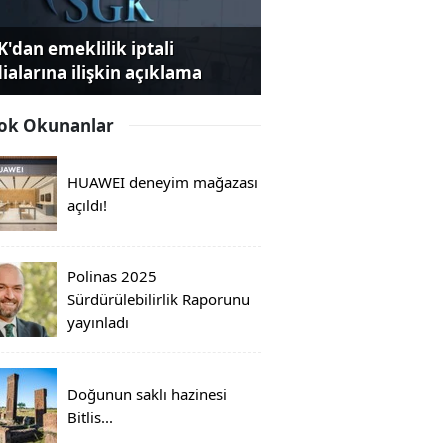
K'dan emeklilik iptali
dialarına ilişkin açıklama
ok Okunanlar
HUAWEI deneyim mağazası
açıldı!
Polinas 2025
Sürdürülebilirlik Raporunu
yayınladı
Doğunun saklı hazinesi
Bitlis...