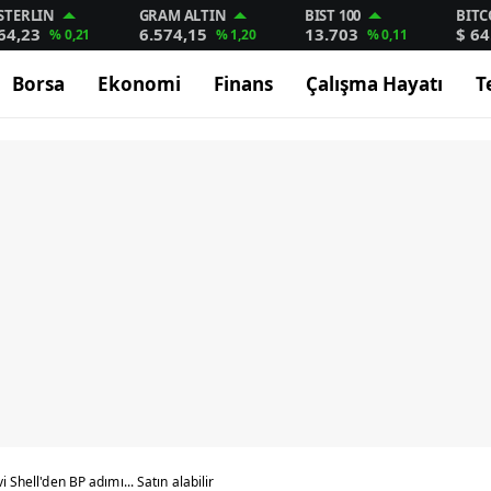
STERLIN
GRAM ALTIN
BIST 100
BITC
64,23
6.574,15
13.703
$ 64
% 0,21
% 1,20
% 0,11
Borsa
Ekonomi
Finans
Çalışma Hayatı
T
i Shell'den BP adımı... Satın alabilir