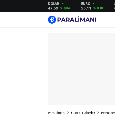
DOLAR
EURO
47,59
55,11
% 0,04
% 0,18
Para Limanı
Güncel Haberler
Petrol dev