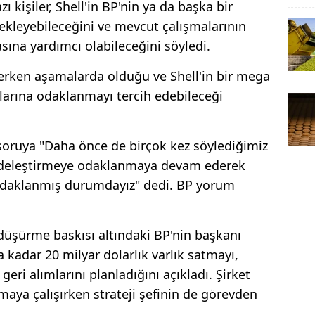
kişiler, Shell'in BP'nin ya da başka bir
bekleyebileceğini ve mevcut çalışmalarının
sına yardımcı olabileceğini söyledi.
rken aşamalarda olduğu ve Shell'in bir mega
mlarına odaklanmayı tercih edebileceği
i soruya "Daha önce de birçok kez söylediğimiz
sadeleştirmeye odaklanmaya devam ederek
 odaklanmış durumdayız" dedi. BP yorum
i düşürme baskısı altındaki BP'nin başkanı
 kadar 20 milyar dolarlık varlık satmayı,
eri alımlarını planladığını açıkladı. Şirket
maya çalışırken strateji şefinin de görevden