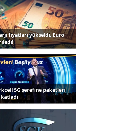
rji fiyatları yükseldi, Euro
iledi!
rkcell 5G şerefine paketleri
 katladı