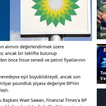
Ene
ger
satın alımını değerlendirmek üzere
or, ancak bir teklifte bulunup
n önce hisse senedi ve petrol fiyatlarının
Tu
 neredeyse eşit büyüklükteydi, ancak son
5’e
 milyar poundluk piyasa değeriyle BP'nin
aştı.
lu Başkanı Wael Sawan, Financial Times'a BP