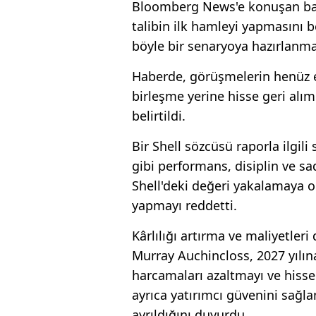
Bloomberg News'e konuşan bazı 
talibin ilk hamleyi yapmasını 
böyle bir senaryoya hazırlanma
Haberde, görüşmelerin henüz e
birleşme yerine hisse geri alı
belirtildi.
Bir Shell sözcüsü raporla ilgil
gibi performans, disiplin ve 
Shell'deki değeri yakalamaya
yapmayı reddetti.
Kârlılığı artırma ve maliyetler
Murray Auchincloss, 2027 yılına
harcamaları azaltmayı ve hisse g
ayrıca yatırımcı güvenini sağla
ayrıldığını duyurdu.