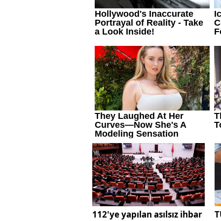
112'ye yapılan asılsız ihbar
T