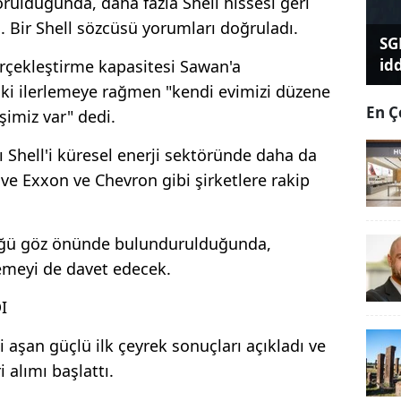
sorulduğunda, daha fazla Shell hissesi geri
. Bir Shell sözcüsü yorumları doğruladı.
SG
id
erçekleştirme kapasitesi Sawan'a
aki ilerlemeye rağmen "kendi evimizi düzene
En Ç
şimiz var" dedi.
ı Shell'i küresel enerji sektöründe daha da
 ve Exxon ve Chevron gibi şirketlere rakip
üğü göz önünde bulundurulduğunda,
emeyi de davet edecek.
I
i aşan güçlü ilk çeyrek sonuçları açıkladı ve
i alımı başlattı.