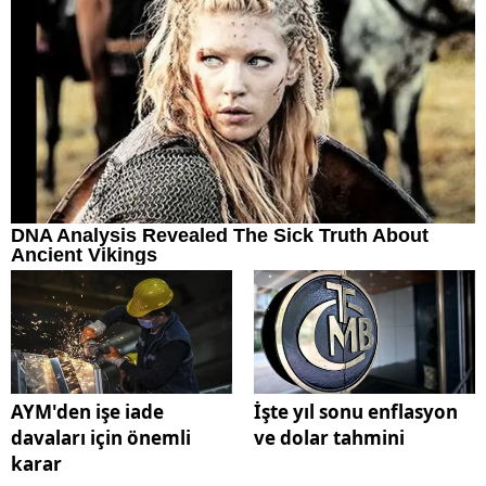
AYM'den işe iade
İşte yıl sonu enflasyon
davaları için önemli
ve dolar tahmini
karar