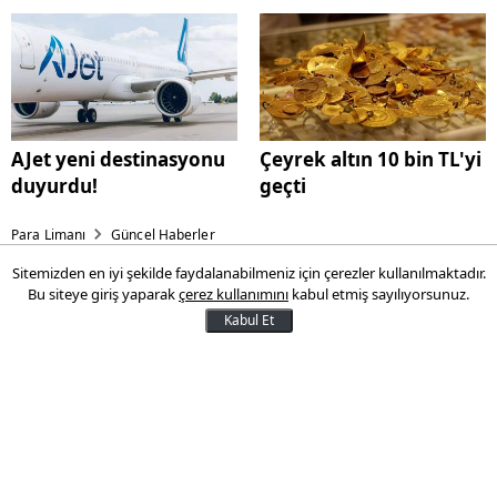
AJet yeni destinasyonu
Çeyrek altın 10 bin TL'yi
duyurdu!
geçti
Para Limanı
Güncel Haberler
Sitemizden en iyi şekilde faydalanabilmeniz için çerezler kullanılmaktadır.
AYM'den işe iade davaları için
Bu siteye giriş yaparak
çerez kullanımını
kabul etmiş sayılıyorsunuz.
önemli karar: Çalışanlara yük
Kabul Et
getiren madde iptal edildi
Anayasa Mahkemesi, işe iade davalarında,
işçinin asıl işveren ve alt işveren için ayrı
ayrı arabulucuya başvurması