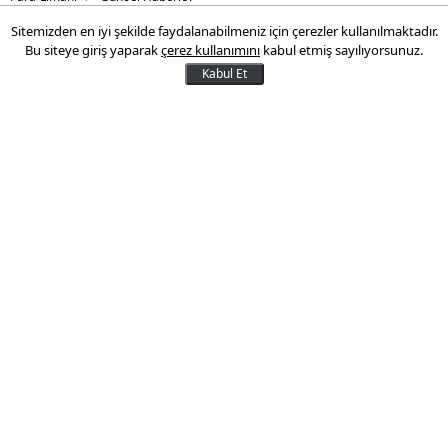
Sitemizden en iyi şekilde faydalanabilmeniz için çerezler kullanılmaktadır.
Cemil Tugay'dan toplu
Bu siteye giriş yaparak
çerez kullanımını
kabul etmiş sayılıyorsunuz.
sözleşme açıklaması
Kabul Et
İzmir Büyükşehir Belediye Başkanı Tugay,
grevdeki sendikalar ile uzlaşı olmaması
durumda sendika yetkilileri tarafından
gönderilen teklifleri İzmir halkının onayına
sunacağını açıkladı.
01 Haziran 2025 10:40