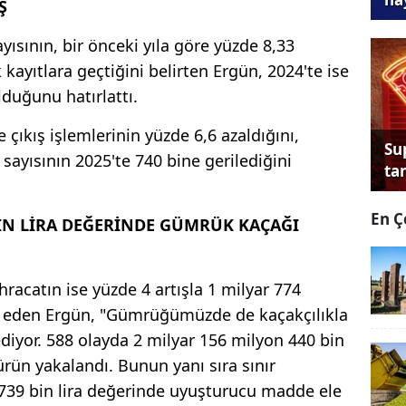
Ş
yısının, bir önceki yıla göre yüzde 8,33
 kayıtlara geçtiğini belirten Ergün, 2024'te ise
duğunu hatırlattı.
e çıkış işlemlerinin yüzde 6,6 azaldığını,
Su
 sayısının 2025'te 740 bine gerilediğini
tan
En Ç
BİN LİRA DEĞERİNDE GÜMRÜK KAÇAĞI
hracatın ise yüzde 4 artışla 1 milyar 774
et eden Ergün, "Gümrüğümüzde de kaçakçılıkla
diyor. 588 olayda 2 milyar 156 milyon 440 bin
rün yakalandı. Bunun yanı sıra sınır
 739 bin lira değerinde uyuşturucu madde ele