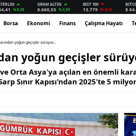
STERLIN
GRAM ALTIN
BIST 100
BITC
64,41
6.660,55
13.779
$ 64
% 0,38
% 2,59
% -0,14
Borsa
Ekonomi
Finans
Çalışma Hayatı
T
larından yoğun geçişler sürüyor...
ndan yoğun geçişler sürüyo
 ve Orta Asya'ya açılan en önemli kar
Sarp Sınır Kapısı'ndan 2025'te 5 milyon