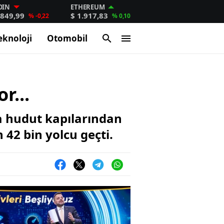
OIN
ETHEREUM
.849,99
$ 1.917,83
% -0,22
% 0,10
eknoloji
Otomobil
r...
a hudut kapılarından
 42 bin yolcu geçti.