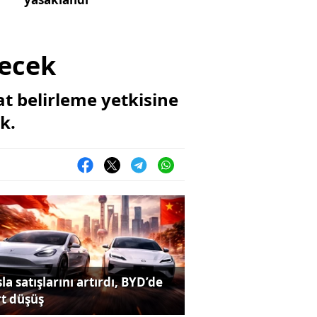
yecek
t belirleme yetkisine
k.
la satışlarını artırdı, BYD’de
rt düşüş