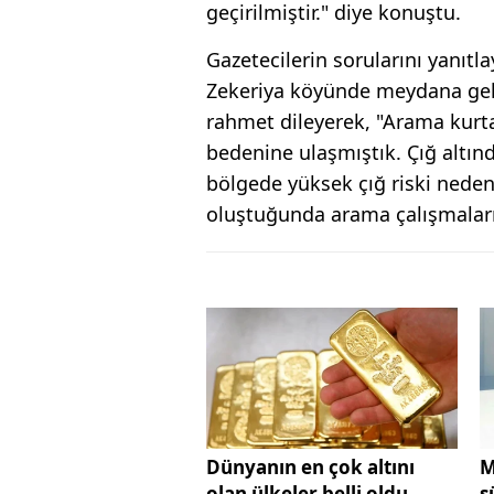
geçirilmiştir." diye konuştu.
Gazetecilerin sorularını yanıtl
Zekeriya köyünde meydana gele
rahmet dileyerek, "Arama kurta
bedenine ulaşmıştık. Çığ altın
bölgede yüksek çığ riski neden
oluştuğunda arama çalışmaları
Dünyanın en çok altını
M
olan ülkeler belli oldu
s