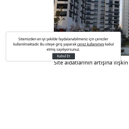
Sitemizden en iyi şekilde faydalanabilmeniz için çerezler
kullanılmaktadır. Bu siteye giriş yaparak
çerez kullanımını
kabul
etmiş sayılıyorsunuz.
Kabul Et
Site aidatlarının artışına ilişki
Türkiye Büyük Millet Meclisi'n
Kanun teklifi kapsamında 634 S
belirledikleri avans mahiyetin
bittiğinde yeniden toplama yet
miktarını hiçbir sınırlama olm
kamuoyunda site yöneticilerine 
algılandığı ve kat maliklerinin 