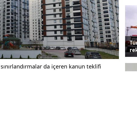
Tü
re
n sınırlandırmalar da içeren kanun teklifi
e sunuldu.
ayılı Kanun uyarınca site yöneticilerinin
de aidat miktarını talep etme ve avans
Ya
kisine haiz olduğu, toplayacağı avans
Et
adan belirleyebildikleri, bu durumun
sınırsız bir yetki tanındığı şeklinde
mağduriyetine yol açtığı belirtildi.