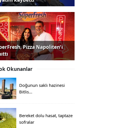
perFresh, Pizza Napoliten'i
ıttı
ok Okunanlar
Doğunun saklı hazinesi
Bitlis...
Bereket dolu hasat, taptaze
sofralar