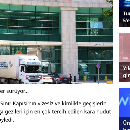
Tu
5’e
Yı
gi
çağ
er sürüyor...
Sınır Kapısı'nın vizesiz ve kimlikle geçişlerin
ı gezileri için en çok tercih edilen kara hudut
öyledi.
Ünl
ha