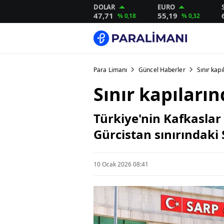
DOLAR
EURO
47,71
55,19
% 0,18
% 0,32
Para Limanı
Güncel Haberler
Sınır kapı
Sınır kapıları
Türkiye'nin Kafkaslar
Gürcistan sınırındaki 
10 Ocak 2026 08:41