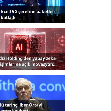
rkcell 5G şerefine paketleri
 katladı
ldız Holding’den yapay zeka
rişimlerine açık inovasyon
rısı
ü tarihçi lber Ortaylı
yatını kaybetti