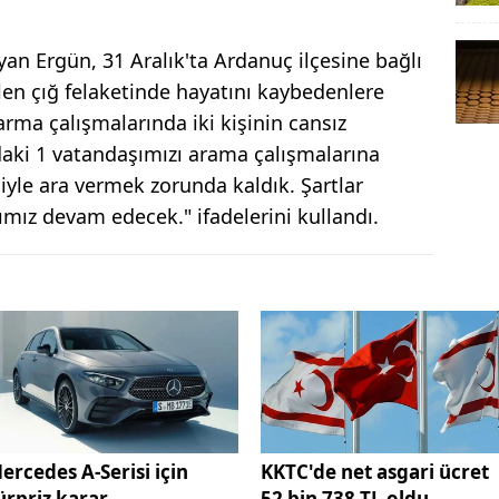
ayan Ergün, 31 Aralık'ta Ardanuç ilçesine bağlı
n çığ felaketinde hayatını kaybedenlere
rma çalışmalarında iki kişinin cansız
daki 1 vatandaşımızı arama çalışmalarına
iyle ara vermek zorunda kaldık. Şartlar
mız devam edecek." ifadelerini kullandı.
ercedes A-Serisi için
KKTC'de net asgari ücret
ürpriz karar
52 bin 738 TL oldu