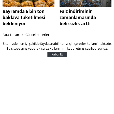
Bayramda 6 bin ton
Faiz indiriminin
baklava tüketilmesi
zamanlamasında
bekleniyor
belirsizlik arttı
Para Limanı
Güncel Haberler
Sitemizden en iyi şekilde faydalanabilmeniz için çerezler kullanılmaktadır.
Türkiye'de 57 ilin ihracatı bu
Bu siteye giriş yaparak
çerez kullanımını
kabul etmiş sayılıyorsunuz.
yıl arttı: İşte en fazla artışın
Kabul Et
olduğu kent...
Ticaret Bakanlığı, ocak-mart döneminde 14
ilin 1 milyar doların üzerinde ihracat
gerçekleştirdiğini, 57 ilde de ihracatın
arttığını bildirdi.
06 Nisan 2024 17:57