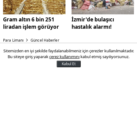
Gram altın 6 bin 251
İzmir'de bulaşıcı
liradan işlem görüyor
hastalık alarmı!
Para Limanı
Güncel Haberler
Sitemizden en iyi şekilde faydalanabilmeniz için çerezler kullanılmaktadır.
Gmail'e 20 yılın en büyük
Bu siteye giriş yaparak
çerez kullanımını
kabul etmiş sayılıyorsunuz.
güncellemesi geldi
Kabul Et
Google, Gmail için Gemini yapay zeka
altyapısına dayanan yeni özellikleri
devreye aldığını açıkladı. Şirket, artan e-
posta trafiği ve bilgi yoğunluğu nedeniyle
Gmail’i yalnızca bir iletişim aracı olmaktan
çıkararak kişisel ve proaktif bir dijital
asistana dönüştürmeyi hedefliyor