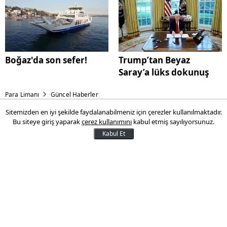
Boğaz'da son sefer!
Trump’tan Beyaz
Saray’a lüks dokunuş
Para Limanı
Güncel Haberler
Sitemizden en iyi şekilde faydalanabilmeniz için çerezler kullanılmaktadır.
5,5 ay daha hızlı
Bu siteye giriş yaparak
çerez kullanımını
kabul etmiş sayılıyorsunuz.
yaşlanıyormuşuz!
Kabul Et
İngiltere'de bilim insanlarınca yapılan
araştırma, pandemi döneminde insanların
beyinlerinin 2020 öncesine kıyasla
ortalama 5,5 ay daha hızlı yaşlandığını
ortaya koydu.