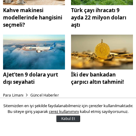
Kahve makinesi
Türk çayı ihracatı 9
modellerinde hangisini
ayda 22 milyon doları
seçmeli?
aştı
AJet’ten 9 dolara yurt
İki dev bankadan
dışı seyahati
çarpıcı altın tahmini!
Para Limanı
Güncel Haberler
Sitemizden en iyi şekilde faydalanabilmeniz için çerezler kullanılmaktadır.
Türk Telekom bir ilki
Bu siteye giriş yaparak
çerez kullanımını
kabul etmiş sayılıyorsunuz.
gerçekleştirdi
Kabul Et
Güçlü altyapısı ve teknoloji birikimi ile