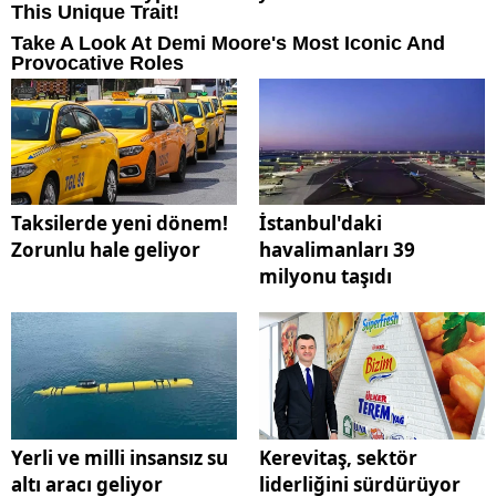
Taksilerde yeni dönem!
İstanbul'daki
Zorunlu hale geliyor
havalimanları 39
milyonu taşıdı
Yerli ve milli insansız su
Kerevitaş, sektör
altı aracı geliyor
liderliğini sürdürüyor