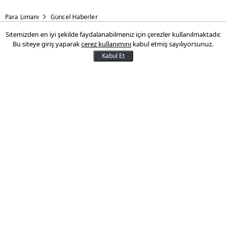
Para Limanı
Güncel Haberler
Sitemizden en iyi şekilde faydalanabilmeniz için çerezler kullanılmaktadır.
Taksilerde yeni dönem!
Bu siteye giriş yaparak
çerez kullanımını
kabul etmiş sayılıyorsunuz.
Zorunlu hale geliyor
Kabul Et
Gelir İdaresi Başkanlığı, taksi ile yolcu
taşımacılığı yapan mükellefler için önemli
bir düzenlemeye hazırlanıyor. Taslağa
göre, taksimetrelerle entegre
çalışabilecek yeni nesil ödeme kaydedici
cihaz kullanımı zorunlu hale getirilecek.
09 Mayıs 2025 15:54