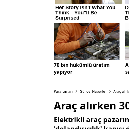
70 bin hükümlü üretim
A
yapıyor
s
Para Limanı
Güncel Haberler
Araç alırk
Araç alırken 30
Elektrikli araç pazarın
'dolandırıcılık' kapısı