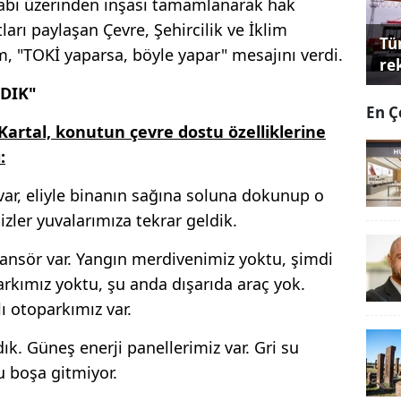
abı üzerinden inşası tamamlanarak hak
ları paylaşan Çevre, Şehircilik ve İklim
Tü
, "TOKİ yaparsa, böyle yapar" mesajını verdi.
re
NDIK"
En Ç
artal, konutun çevre dostu özelliklerine
:
var, eliyle binanın sağına soluna dokunup o
izler yuvalarımıza tekrar geldik.
nsör var. Yangın merdivenimiz yoktu, şimdi
arkımız yoktu, şu anda dışarıda araç yok.
lı otoparkımız var.
ık. Güneş enerji panellerimiz var. Gri su
u boşa gitmiyor.