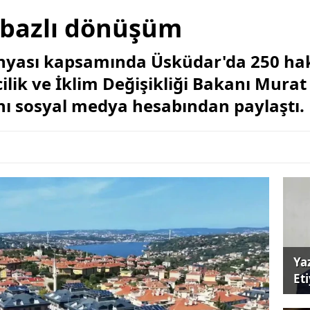
 bazlı dönüşüm
nyası kapsamında Üsküdar'da 250 hak 
ilik ve İklim Değişikliği Bakanı Murat
rını sosyal medya hesabından paylaştı.
Ya
Et