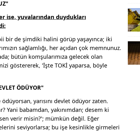
UZ"
zer ise, yuvalarından duydukları
i:
i bir de şimdiki halini görüp yaşayınca; iki
rımızın sağlamlığı, her açıdan çok memnunuz.
tada; bütün komşularımıza gelecek olan
imizi göstererek, 'İşte TOKİ yaparsa, böyle
EVLET ÖDÜYOR"
 ödüyorsan, yarısını devlet ödüyor zaten.
ar? Yani babamdan, yakınımdan; desem ki
 sen verir misin?'; mümkün değil. Eğer
lerini seviyorlarsa; bu işe kesinlikle girmeleri