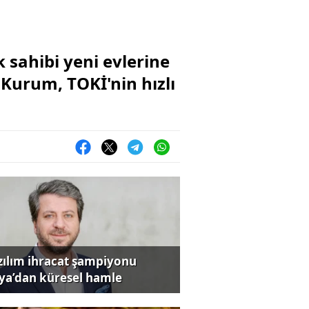
sahibi yeni evlerine
 Kurum, TOKİ'nin hızlı
zılım ihracat şampiyonu
iya’dan küresel hamle