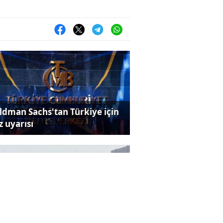
ldman Sachs'tan Türkiye için
z uyarısı
rmüz Boğazı krizi büyüyor