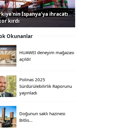
rkiye'nin İspanya'ya ihracatı
kor kırdı
ok Okunanlar
HUAWEI deneyim mağazası
açıldı!
Polinas 2025
Sürdürülebilirlik Raporunu
yayınladı
Doğunun saklı hazinesi
Bitlis...