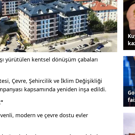
Ku
ka
rşı yürütülen kentsel dönüşüm çabaları
i, Çevre, Şehircilik ve İklim Değişikliği
kampanyası kapsamında yeniden inşa edildi.
Go
fai
R"
venli, modern ve çevre dostu evler