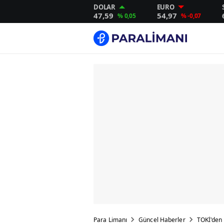
DOLAR
EURO
47,59
54,97
% 0,05
% -0,07
Para Limanı
Güncel Haberler
TOKİ'den