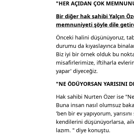
"HER AÇIDAN ÇOK MEMNUN
Bir diğer hak sahibi Yalçın Ö
memnuniyeti şöyle dile getird
Önceki halini düşünüyoruz, tabi
durumu da kıyaslayınca binala
Biz iyi bir örnek olduk bu nok
misafirlerimize, iftiharla evler
yapar' diyeceğiz.
"NE ÖDÜYORSAN YARISINI D
Hak sahibi Nurten Özer ise "Ne
Buna insan nasıl olumsuz bak
'ben bir ev yapıyorum, yarısını
kendilerini düşünüyorlarsa, aile
lazım. " diye konuştu.