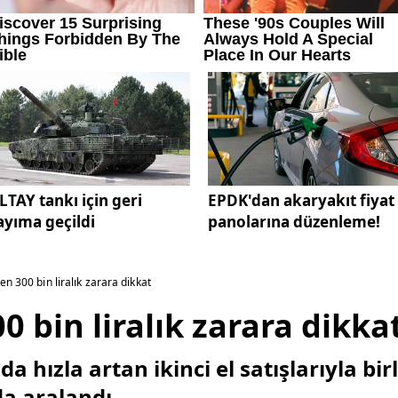
LTAY tankı için geri
EPDK'dan akaryakıt fiyat
ayıma geçildi
panolarına düzenleme!
en 300 bin liralık zarara dikkat
0 bin liralık zarara dikka
da hızla artan ikinci el satışlarıyla bir
 da aralandı.