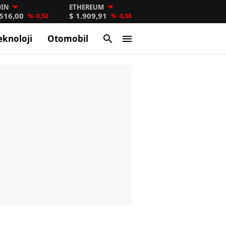
OIN
ETHEREUM
.516,00
$ 1.909,91
% -0,50
% -0,36
eknoloji
Otomobil