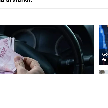
Go
fai
Hü