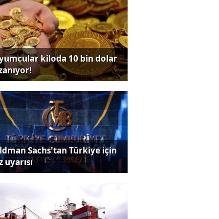
yumcular kiloda 10 bin dolar
zanıyor!
ldman Sachs'tan Türkiye için
z uyarısı