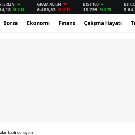
STERLIN
GRAM ALTIN
BIST 100
BITC
64,18
6.485,53
13.799
$ 64
% 0,13
% -0,16
% 0,70
Borsa
Ekonomi
Finans
Çalışma Hayatı
T
 alan bazlı dönüşüm