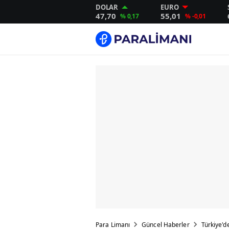
DOLAR
EURO
47,70
55,01
% 0,17
% -0,01
Para Limanı
Güncel Haberler
Türkiye'de