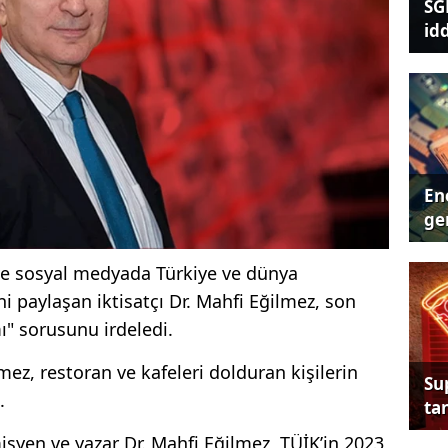
SG
id
Ene
ger
ve sosyal medyada Türkiye ve dünya
i paylaşan iktisatçı Dr. Mahfi Eğilmez, son
mı" sorusunu irdeledi.
ilmez, restoran ve kafeleri dolduran kişilerin
Su
.
tan
syen ve yazar Dr. Mahfi Eğilmez, TÜİK’in 2023