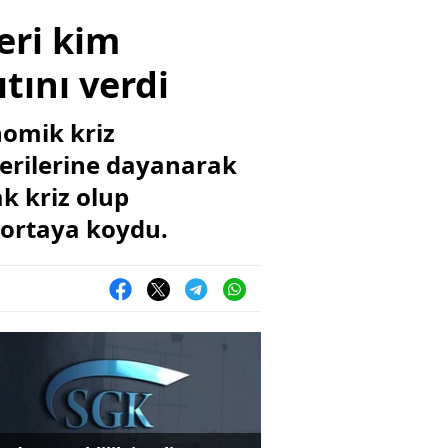
eri kim
tını verdi
nomik kriz
verilerine dayanarak
ak kriz olup
 ortaya koydu.