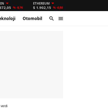
OIN
ETHEREUM
.372,05
$ 1.902,15
% -0,76
% -0,50
eknoloji
Otomobil
 verdi