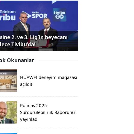
sine 2. ve 3. Lig’in heyecanı
dece Tivibu’da!
ok Okunanlar
HUAWEI deneyim mağazası
açıldı!
Polinas 2025
Sürdürülebilirlik Raporunu
yayınladı