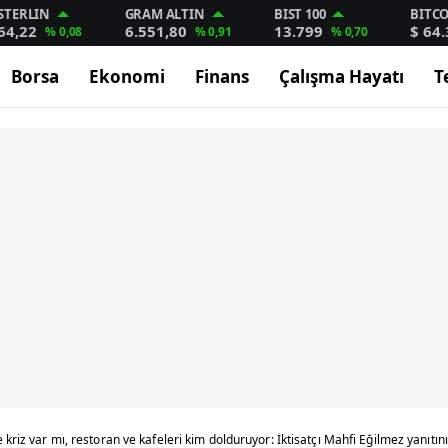
STERLIN
GRAM ALTIN
BIST 100
BITC
64,22
6.551,80
13.799
$ 64
% 0,08
% 0,91
% 0,70
Borsa
Ekonomi
Finans
Çalışma Hayatı
T
 kriz var mı, restoran ve kafeleri kim dolduruyor: İktisatçı Mahfi Eğilmez yanıtını