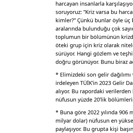
harcayan insanlarla karşılaşı
soruyoruz: “Kriz varsa bu harc
kimler?” Çünkü bunlar öyle üç b
aralarında bulunduğu çok sayıd
toplumun bir bölümünün krizd
öteki grup için kriz olarak ni
sürüyor. Hangi gözlem ve teşh
doğru görünüyor. Bunu biraz a
* Elimizdeki son gelir dağılımı 
irdeleyen TÜİK’in 2023 Gelir Dağ
alıyor. Bu rapordaki verilerden
nüfusun yüzde 20’lik bölümlerin
* Buna göre 2022 yılında 906 mi
milyar dolar) nüfusun en yüksek
paylaşıyor. Bu grupta kişi başı