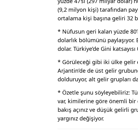
yüzde 47’si (297 milyar dolar) n
(9,2 milyon kişi) tarafından pay
ortalama kişi başına geliri 32 b
* Nüfusun geri kalan yüzde 80’i
dolarlık bölümünü paylaşıyor. B
dolar. Türkiye’de Gini katsayısı 
* Görüleceği gibi iki ülke gelir
Arjantin’de de üst gelir grubund
dolduruyor, alt gelir grupları
* Özetle şunu söyleyebiliriz: Tü
var, kimilerine göre önemli b
bakış açınız ve düşük gelirli gr
yargınız değişiyor.