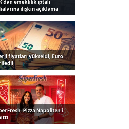
K'dan emeklilik iptali
dialarına ilişkin açıklama
rji fiyatları yükseldi, Euro
iledi!
perFresh, Pizza Napoliten'i
ıttı