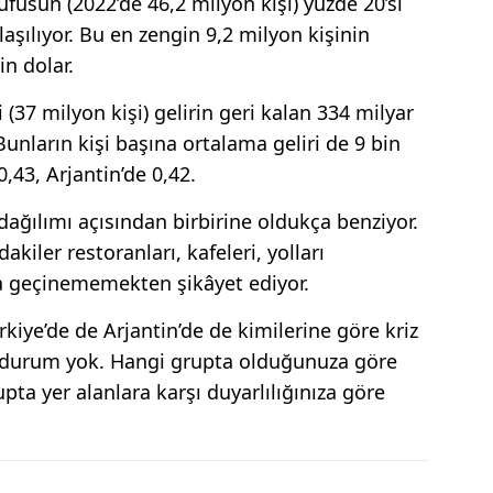
üfusun (2022’de 46,2 milyon kişi) yüzde 20’si
laşılıyor. Bu en zengin 9,2 milyon kişinin
in dolar.
 (37 milyon kişi) gelirin geri kalan 334 milyar
unların kişi başına ortalama geliri de 9 bin
0,43, Arjantin’de 0,42.
 dağılımı açısından birbirine oldukça benziyor.
akiler restoranları, kafeleri, yolları
 da geçinememekten şikâyet ediyor.
rkiye’de de Arjantin’de de kimilerine göre kriz
ir durum yok. Hangi grupta olduğunuza göre
upta yer alanlara karşı duyarlılığınıza göre