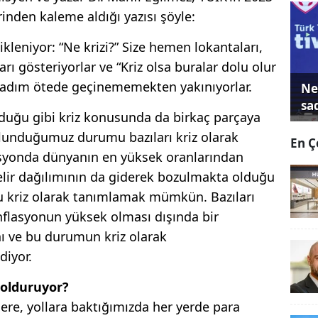
erinden kaleme aldığı yazısı şöyle:
ikleniyor: “Ne krizi?” Size hemen lokantaları,
ları gösteriyorlar ve “Kriz olsa buralar dolu olur
i adım ötede geçinememekten yakınıyorlar.
Ne
sa
duğu gibi kriz konusunda da birkaç parçaya
unduğumuz durumu bazıları kriz olarak
En Ç
lasyonda dünyanın en yüksek oranlarından
elir dağılımının da giderek bozulmakta olduğu
 kriz olarak tanımlamak mümkün. Bazıları
enflasyonun yüksek olması dışında bir
 ve bu durumun kriz olarak
diyor.
dolduruyor?
lere, yollara baktığımızda her yerde para