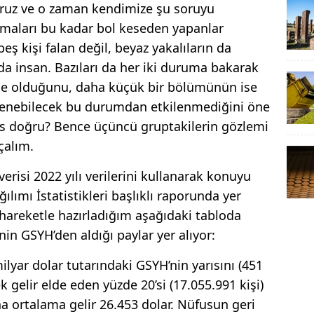
yoruz ve o zaman kendimize şu soruyu
amaları bu kadar bol keseden yapanlar
eş kişi falan değil, beyaz yakalıların da
a insan. Bazıları da her iki duruma bakarak
e olduğunu, daha küçük bir bölümünün ise
telenebilecek bu durumdan etkilenmediğini öne
is doğru? Bence üçüncü gruptakilerin gözlemi
çalım.
verisi 2022 yılı verilerini kullanarak konuyu
ılımı İstatistikleri başlıklı raporunda yer
 hareketle hazırladığım aşağıdaki tabloda
in GSYH’den aldığı paylar yer alıyor:
lyar dolar tutarındaki GSYH’nin yarısını (451
 gelir elde eden yüzde 20’si (17.055.991 kişi)
na ortalama gelir 26.453 dolar. Nüfusun geri