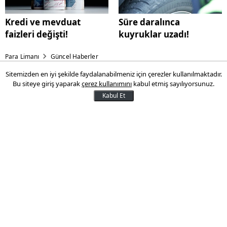
Kredi ve mevduat
Süre daralınca
faizleri değişti!
kuyruklar uzadı!
Para Limanı
Güncel Haberler
Sitemizden en iyi şekilde faydalanabilmeniz için çerezler kullanılmaktadır.
Bu çiçeğe dokunmanın bedeli
Bu siteye giriş yaparak
çerez kullanımını
kabul etmiş sayılıyorsunuz.
2,8 milyon TL
Kabul Et
Mersin’in Erdemli ilçesinde vatandaşları
yakından ilgilendiren bir uyarı yapıldı.
İlçede koruma altındaki bu bitkinin
koparılması durumunda 2 milyon 800 bin
TL’ye kadar para cezası uygulanacağını
hatırlatıldı.
24 Ekim 2025 15:25