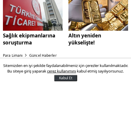
Sağlık ekipmanlarına
Altın yeniden
soruşturma
yükselişte!
Para Limanı
Güncel Haberler
Sitemizden en iyi şekilde faydalanabilmeniz için çerezler kullanılmaktadır.
Dünyanın en pahalı
Bu siteye giriş yaparak
çerez kullanımını
kabul etmiş sayılıyorsunuz.
yumurtası...
Kabul Et
Rus İmparatorluk mücevher ustası
Fabergé’nin en göz kamaştırıcı
eserlerinden biri olan Kış Yumurtası,
gelecek hafta Londra'da düzenlenecek
müzayedede en az 20 milyon sterlinle yeni